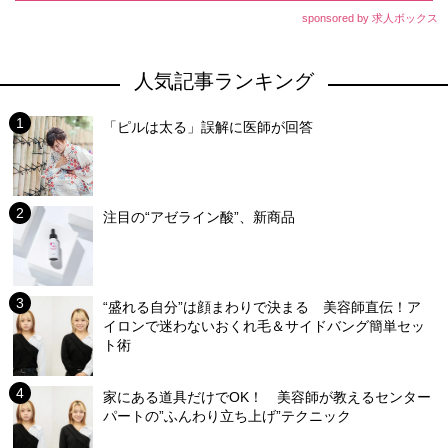
sponsored by 求人ボックス
人気記事ランキング
「ピルは太る」誤解に医師が回答
注目の“アゼライン酸”、新商品
“盛れる自分”は顔まわりで決まる 美容師直伝！ア
イロンで迷わないおくれ毛＆サイドバング簡単セッ
ト術
家にある道具だけでOK！ 美容師が教えるセンター
パートの”ふんわり立ち上げ”テクニック