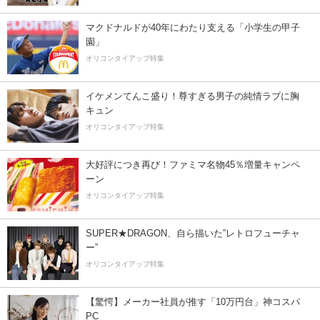
マクドナルドが40年にわたり支える「小学生の甲子
園」
オリコンタイアップ特集
イケメンてんこ盛り！尊すぎる男子の純情ラブに胸
キュン
オリコンタイアップ特集
大好評につき再び！ファミマ名物45％増量キャンペ
ーン
オリコンタイアップ特集
SUPER★DRAGON、自ら描いた”レトロフューチャ
ー”
オリコンタイアップ特集
【驚愕】メーカー社員が推す「10万円台」神コスパ
PC