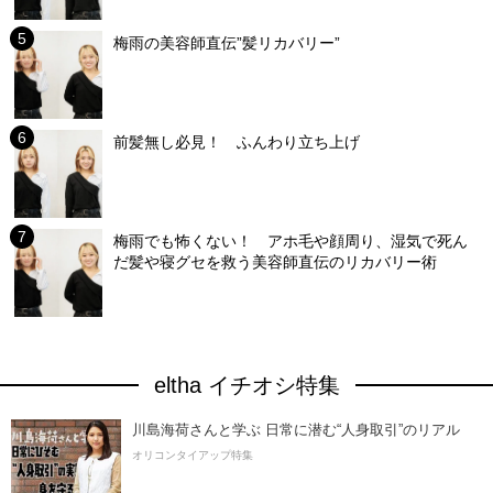
梅雨の美容師直伝”髪リカバリー”
前髪無し必見！ ふんわり立ち上げ
梅雨でも怖くない！ アホ毛や顔周り、湿気で死ん
だ髪や寝グセを救う美容師直伝のリカバリー術
eltha イチオシ特集
川島海荷さんと学ぶ 日常に潜む“人身取引”のリアル
オリコンタイアップ特集