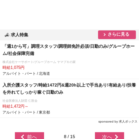
さらに見る
求人特集
「週1から可」調理スタッフ/調理師免許必須/日勤のみ/グループホー
ム/社会保障完備
株式会社ケーサポート/グループホーム ヤマブキの家
時給1,075円
アルバイト・パート / 北海道
入所介護スタッフ/時給1472円&週20h以上で手当あり!有給あり/扶養
を外れてしっかり稼ぐ日勤のみ
社会医療法人財団 仁医会
時給1,472円～
アルバイト・パート / 東京都
sponsored by 求人ボックス
8 / 15
前へ
次へ