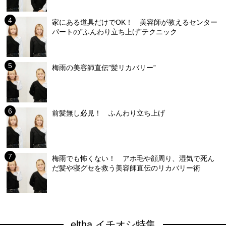
家にある道具だけでOK！ 美容師が教えるセンター
パートの”ふんわり立ち上げ”テクニック
梅雨の美容師直伝”髪リカバリー”
前髪無し必見！ ふんわり立ち上げ
梅雨でも怖くない！ アホ毛や顔周り、湿気で死ん
だ髪や寝グセを救う美容師直伝のリカバリー術
eltha イチオシ特集