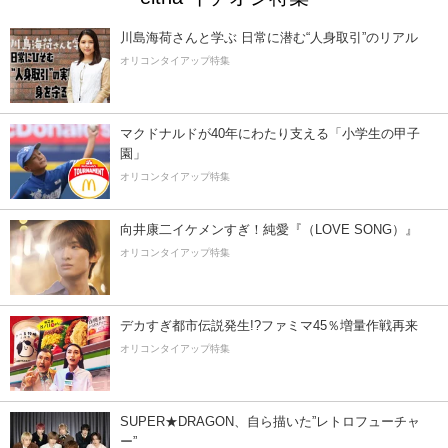
川島海荷さんと学ぶ 日常に潜む“人身取引”のリアル
オリコンタイアップ特集
マクドナルドが40年にわたり支える「小学生の甲子
園」
オリコンタイアップ特集
向井康二イケメンすぎ！純愛『（LOVE SONG）』
オリコンタイアップ特集
デカすぎ都市伝説発生!?ファミマ45％増量作戦再来
オリコンタイアップ特集
SUPER★DRAGON、自ら描いた”レトロフューチャ
ー”