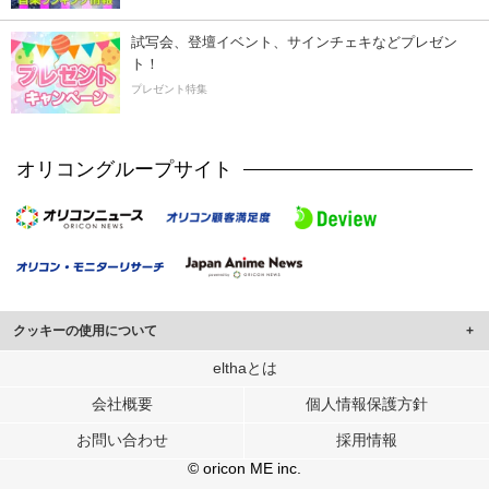
試写会、登壇イベント、サインチェキなどプレゼン
ト！
プレゼント特集
オリコングループサイト
クッキーの使用について
このサイトでは Cookie を使用して、ユーザーに合わせたコンテンツや広告の
elthaとは
表示、ソーシャル メディア機能の提供、広告の表示回数やクリック数の測定を
会社概要
個人情報保護方針
行っています。
また、ユーザーによるサイトの利用状況についても情報を収集し、ソーシャル
お問い合わせ
採用情報
メディアや広告配信、データ解析の各パートナーに提供しています。
各パートナーは、この情報とユーザーが各パートナーに提供した他の情報や、
© oricon ME inc.
ユーザーが各パートナーのサービスを使用したときに収集した他の情報を組み