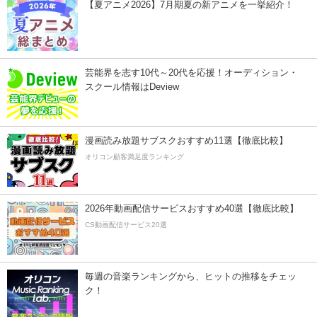
【夏アニメ2026】7月期夏の新アニメを一挙紹介！
芸能界を志す10代～20代を応援！オーディション・
スクール情報はDeview
漫画読み放題サブスクおすすめ11選【徹底比較】
オリコン顧客満足度ランキング
2026年動画配信サービスおすすめ40選【徹底比較】
CS動画配信サービス20選
毎週の音楽ランキングから、ヒットの推移をチェッ
ク！