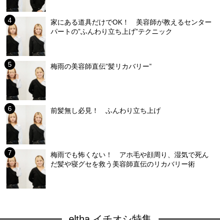
家にある道具だけでOK！ 美容師が教えるセンター
パートの”ふんわり立ち上げ”テクニック
梅雨の美容師直伝”髪リカバリー”
前髪無し必見！ ふんわり立ち上げ
梅雨でも怖くない！ アホ毛や顔周り、湿気で死ん
だ髪や寝グセを救う美容師直伝のリカバリー術
eltha イチオシ特集