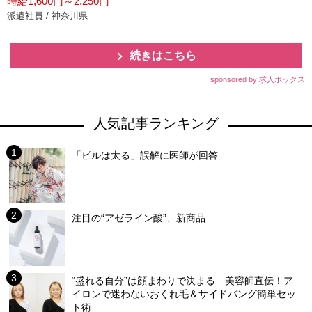
時給1,600円～2,250円
派遣社員 / 神奈川県
続きはこちら
sponsored by 求人ボックス
人気記事ランキング
「ピルは太る」誤解に医師が回答
注目の“アゼライン酸”、新商品
“盛れる自分”は顔まわりで決まる 美容師直伝！ア
イロンで迷わないおくれ毛＆サイドバング簡単セッ
ト術