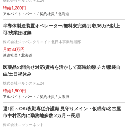
株式会社ベルシステム24
時給1,280円
アルバイト・パート / 契約社員 / 北海道
半導体製造装置オペレーター/無料寮完備/月収36万円以上
可/残業ほぼ無
株式会社ジャパンクリエイト北日本事業統括部
月給33万円
派遣社員 / 北海道
医薬品の問合せ対応/資格を活かして高時給/駅チカ/服装自
由/土日祝休み
株式会社ベルシステム24
時給1,900円
アルバイト・パート / 契約社員 / 大阪府
週1回～OK/夜勤専従介護職 見守りメイン・仮眠有/名古屋
市中村区内に勤務地多数 2カ月～長期
株式会社ニッソーネット