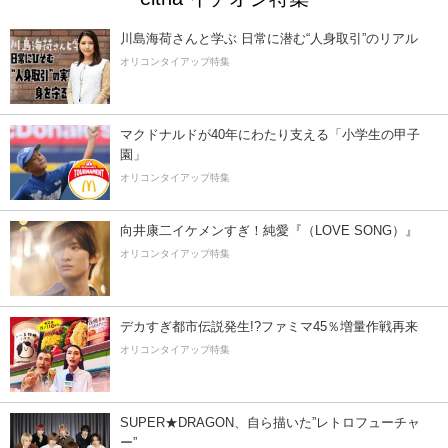
川島海荷さんと学ぶ 日常に潜む“人身取引”のリアル
オリコンタイアップ特集
マクドナルドが40年にわたり支える「小学生の甲子
園」
オリコンタイアップ特集
向井康二イケメンすぎ！純愛『（LOVE SONG）』
オリコンタイアップ特集
デカすぎ都市伝説発生!?ファミマ45％増量作戦再来
オリコンタイアップ特集
SUPER★DRAGON、自ら描いた”レトロフューチャ
ー”