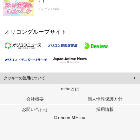
ト！
プレゼント特集
オリコングループサイト
クッキーの使用について
このサイトでは Cookie を使用して、ユーザーに合わせたコンテンツや広告の
elthaとは
表示、ソーシャル メディア機能の提供、広告の表示回数やクリック数の測定を
会社概要
個人情報保護方針
行っています。
また、ユーザーによるサイトの利用状況についても情報を収集し、ソーシャル
お問い合わせ
採用情報
メディアや広告配信、データ解析の各パートナーに提供しています。
各パートナーは、この情報とユーザーが各パートナーに提供した他の情報や、
© oricon ME inc.
ユーザーが各パートナーのサービスを使用したときに収集した他の情報を組み
合わせて使用することがあります。