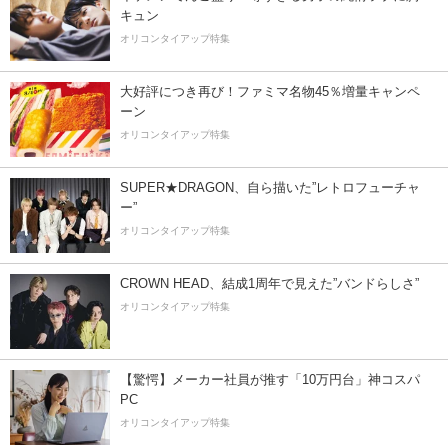
キュン
オリコンタイアップ特集
大好評につき再び！ファミマ名物45％増量キャンペ
ーン
オリコンタイアップ特集
SUPER★DRAGON、自ら描いた”レトロフューチャ
ー”
オリコンタイアップ特集
CROWN HEAD、結成1周年で見えた”バンドらしさ”
オリコンタイアップ特集
【驚愕】メーカー社員が推す「10万円台」神コスパ
PC
オリコンタイアップ特集