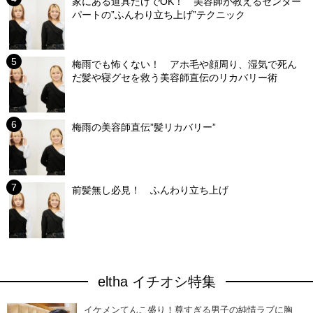
家にある道具だけでOK！ 美容師が教えるセンター
パートの”ふんわり立ち上げ”テクニック
梅雨でも怖くない！ アホ毛や顔周り、湿気で死ん
だ髪や寝グセを救う美容師直伝のリカバリー術
梅雨の美容師直伝”髪リカバリー”
前髪無し必見！ ふんわり立ち上げ
eltha イチオシ特集
イケメンてんこ盛り！尊すぎる男子の純情ラブに胸