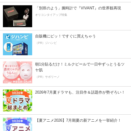
「別班のよう」腕時計で『VIVANT』の世界観再現
オリコンタイアップ特集
自販機にピッ！ですぐに買えちゃう
（PR）ジハンピ
朝1分貼るだけ！ミルクピールで一日中ずっとうるツ
ヤ肌
（PR）サボリーノ
2026年7月夏ドラマも、注目作＆話題作が勢ぞろい！
【夏アニメ2026】7月期夏の新アニメを一挙紹介！