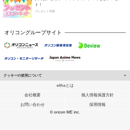
ト！
プレゼント特集
オリコングループサイト
クッキーの使用について
このサイトでは Cookie を使用して、ユーザーに合わせたコンテンツや広告の
elthaとは
表示、ソーシャル メディア機能の提供、広告の表示回数やクリック数の測定を
会社概要
個人情報保護方針
行っています。
また、ユーザーによるサイトの利用状況についても情報を収集し、ソーシャル
お問い合わせ
採用情報
メディアや広告配信、データ解析の各パートナーに提供しています。
各パートナーは、この情報とユーザーが各パートナーに提供した他の情報や、
© oricon ME inc.
ユーザーが各パートナーのサービスを使用したときに収集した他の情報を組み
合わせて使用することがあります。