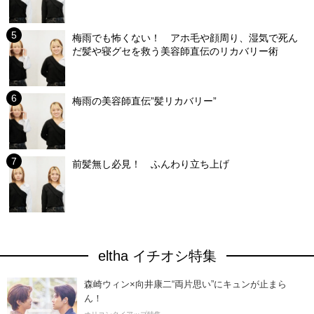
梅雨でも怖くない！ アホ毛や顔周り、湿気で死ん
だ髪や寝グセを救う美容師直伝のリカバリー術
梅雨の美容師直伝”髪リカバリー”
前髪無し必見！ ふんわり立ち上げ
eltha イチオシ特集
森崎ウィン×向井康二“両片思い”にキュンが止まら
ん！