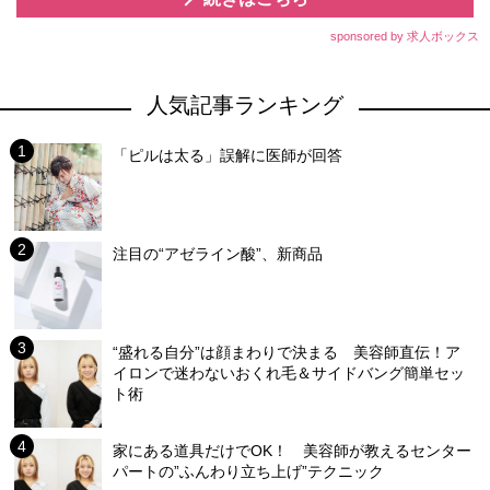
sponsored by 求人ボックス
人気記事ランキング
「ピルは太る」誤解に医師が回答
注目の“アゼライン酸”、新商品
“盛れる自分”は顔まわりで決まる 美容師直伝！ア
イロンで迷わないおくれ毛＆サイドバング簡単セッ
ト術
家にある道具だけでOK！ 美容師が教えるセンター
パートの”ふんわり立ち上げ”テクニック