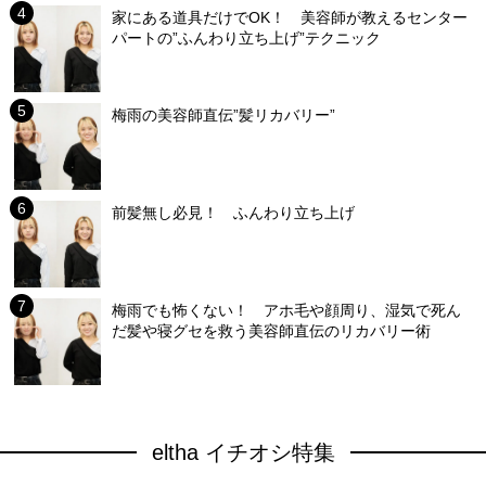
家にある道具だけでOK！ 美容師が教えるセンター
パートの”ふんわり立ち上げ”テクニック
梅雨の美容師直伝”髪リカバリー”
前髪無し必見！ ふんわり立ち上げ
梅雨でも怖くない！ アホ毛や顔周り、湿気で死ん
だ髪や寝グセを救う美容師直伝のリカバリー術
eltha イチオシ特集