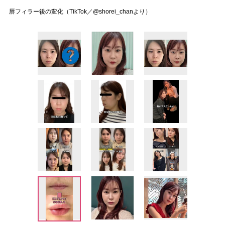
唇フィラー後の変化（TikTok／@shorei_chanより）