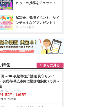
ヒットの推移をチェック！
試写会、登壇イベント、サイ
ンチェキなどプレゼント！
プレゼント特集
人特集
さらに見る
1回～OK/夜勤専従介護職 見守りメイ
・仮眠有/帯広市内に勤務地多数 2カ月～
期
式会社ニッソーネット
1,450円～1,937円
社員 / 北海道