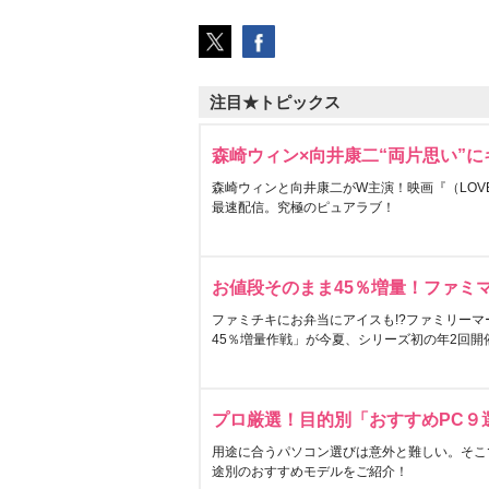
注目★トピックス
森崎ウィン×向井康二“両片思い”
森崎ウィンと向井康二がW主演！映画『（LOVE S
最速配信。究極のピュアラブ！
お値段そのまま45％増量！ファミ
ファミチキにお弁当にアイスも!?ファミリーマ
45％増量作戦」が今夏、シリーズ初の年2回開
プロ厳選！目的別「おすすめPC９
用途に合うパソコン選びは意外と難しい。そこ
途別のおすすめモデルをご紹介！