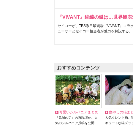
『VIVANT』続編の鍵は…世界観
セイコーが、TBS系日曜劇場『VIVANT』コ
ューサーとセイコー担当者が魅力を解説する。
おすすめコンテンツ
可愛いシルバニアまとめ
癒やしの猫ま
『鬼滅の刃』の再現ほか、人
人気タレント猫、
気のシルバニア投稿を公開
キュートな猫ズラ