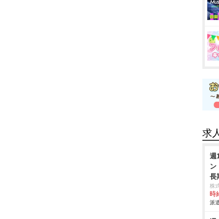
求
週
ン
長
株
時給
派遣