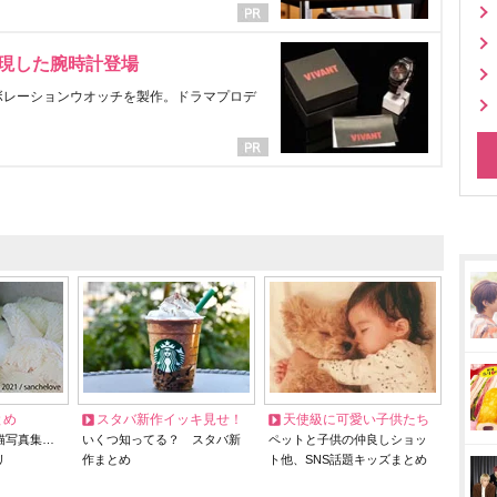
表現した腕時計登場
ラボレーションウオッチを製作。ドラマプロデ
とめ
スタバ新作イッキ見せ！
天使級に可愛い子供たち
猫写真集…
いくつ知ってる？ スタバ新
ペットと子供の仲良しショッ
リ
作まとめ
ト他、SNS話題キッズまとめ