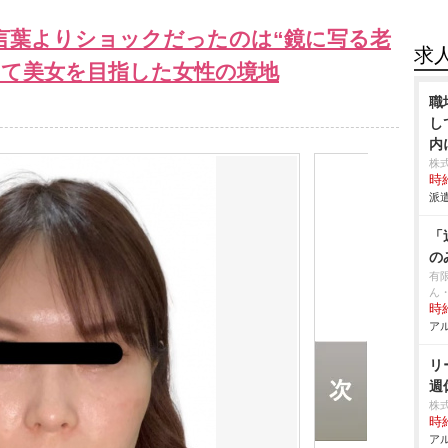
言葉よりショックだったのは“鏡に写る老
求
って美女を目指した女性の境地
職
し
内
株
時給
派遣
「
の
有
ん
時給
アル
リ
週
株
時給
アル