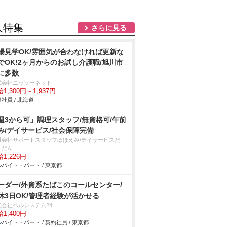
人特集
さらに見る
場見学OK/雰囲気が合わなければ更新な
でOK!2ヶ月からのお試し介護職/旭川市
に多数
式会社ニッソーネット
1,300円～1,937円
社員 / 北海道
週3から可」調理スタッフ/無資格可/午前
み/デイサービス/社会保障完備
限会社サポートスタッフほほえみ/デイサービスだ
・だん
1,226円
バイト・パート / 東京都
ーダー/外資系たばこのコールセンター/
休3日OK/管理者経験が活かせる
式会社ベルシステム24
1,400円
バイト・パート / 契約社員 / 東京都