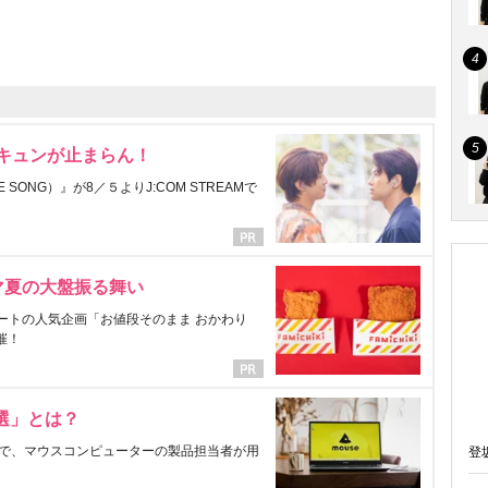
にキュンが止まらん！
ONG）』が8／５よりJ:COM STREAMで
マ夏の大盤振る舞い
ートの人気企画「お値段そのまま おかわり
催！
選」とは？
で、マウスコンピューターの製品担当者が用
登