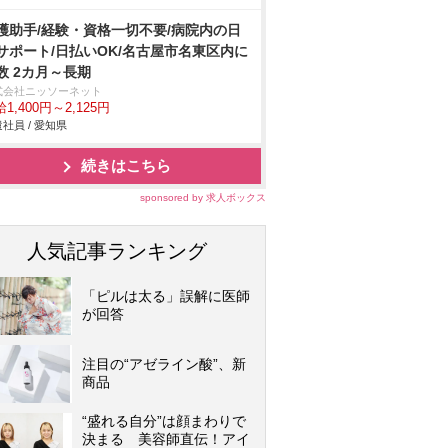
護助手/経験・資格一切不要/病院内の日
サポート/日払いOK/名古屋市名東区内に
数 2カ月～長期
式会社ニッソーネット
1,400円～2,125円
社員 / 愛知県
続きはこちら
sponsored by 求人ボックス
人気記事ランキング
「ピルは太る」誤解に医師
が回答
注目の“アゼライン酸”、新
商品
“盛れる自分”は顔まわりで
決まる 美容師直伝！アイ