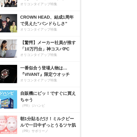
オリコンタイアップ特集
CROWN HEAD、結成1周年
で見えた”バンドらしさ”
オリコンタイアップ特集
【驚愕】メーカー社員が推す
「10万円台」神コスパPC
オリコンタイアップ特集
一番似合う登場人物は…
『VIVANT』限定ウオッチ
オリコンタイアップ特集
自販機にピッ！ですぐに買え
ちゃう
（PR）ジハンピ
朝1分貼るだけ！ミルクピー
ルで一日中ずっとうるツヤ肌
（PR）サボリーノ