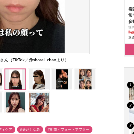
看
常
多
株
時給
派遣
TikTok／@shorei_chanより）
ディケア
#身だしなみ
#衝撃ビフォー・アフター