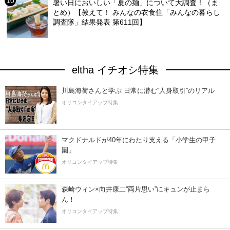
暑い日においしい「夏の麺」について大調査！（ま
とめ）【教えて！ みんなの衣食住「みんなの暮らし
調査隊」結果発表 第611回】
eltha イチオシ特集
川島海荷さんと学ぶ 日常に潜む“人身取引”のリアル
オリコンタイアップ特集
マクドナルドが40年にわたり支える「小学生の甲子
園」
オリコンタイアップ特集
森崎ウィン×向井康二“両片思い”にキュンが止まら
ん！
オリコンタイアップ特集