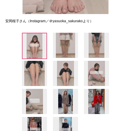
安岡桜子さん（Instagram／＠yasuoka_sakurakoより）