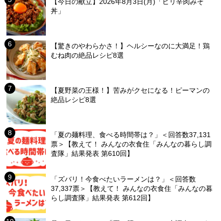
【今日の献立】2026年8月3日(月)「ピリ辛肉みそ
丼」
【驚きのやわらかさ！】ヘルシーなのに大満足！鶏
むね肉の絶品レシピ8選
【夏野菜の王様！】苦みがクセになる！ピーマンの
絶品レシピ8選
「夏の麺料理、食べる時間帯は？」＜回答数37,131
票＞【教えて！ みんなの衣食住「みんなの暮らし調
査隊」結果発表 第610回】
「ズバリ！今食べたいラーメンは？」＜回答数
37,337票＞【教えて！ みんなの衣食住「みんなの暮
らし調査隊」結果発表 第612回】