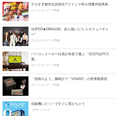
デカすぎ都市伝説発生!?ファミマ45％増量作戦再来
オリコンタイアップ特集
SUPER★DRAGON、自ら描いた”レトロフューチャ
ー”
オリコンタイアップ特集
パソコンメーカー社員が本気で選ぶ「10万円台PC3
選」
オリコンタイアップ特集
「別班のよう」腕時計で『VIVANT』の世界観再現
オリコンタイアップ特集
自販機にピッ！ですぐに買えちゃう
（PR）ジハンピ