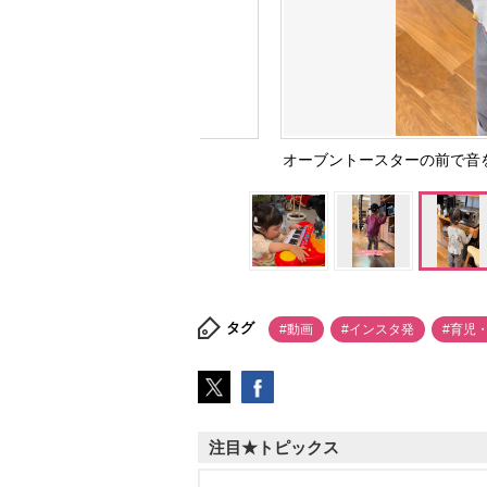
オーブントースターの前で音を感じるい
タグ
#動画
#インスタ発
#育児
注目★トピックス