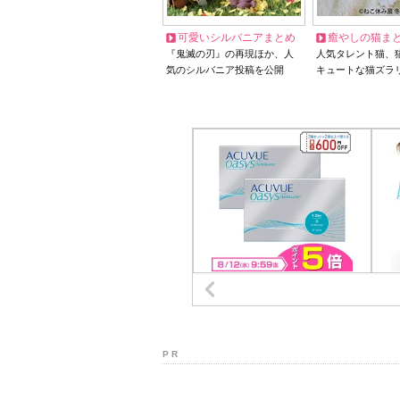
可愛いシルバニアまとめ
癒やしの猫ま
『鬼滅の刃』の再現ほか、人
人気タレント猫、
気のシルバニア投稿を公開
キュートな猫ズラ
P R