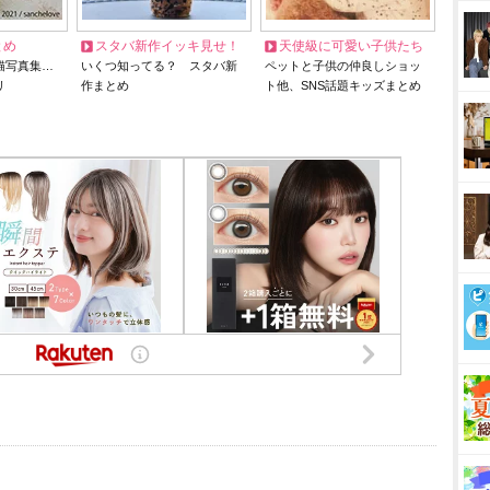
とめ
スタバ新作イッキ見せ！
天使級に可愛い子供たち
猫写真集…
いくつ知ってる？ スタバ新
ペットと子供の仲良しショッ
リ
作まとめ
ト他、SNS話題キッズまとめ