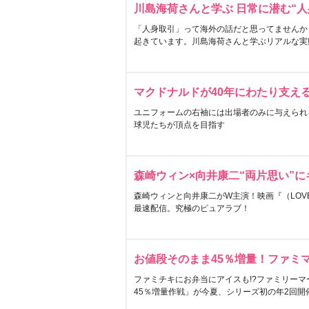
川島海荷さんと学ぶ 日常に潜む“人
「人身取引」って海外の話だと思ってませんか
起きています。川島海荷さんと学ぶリアルな実
マクドナルドが40年にわたり支え
ユニフォームの右袖には出場者のみに与えられ
球児たちが頂点を目指す
森崎ウィン×向井康二“両片思い”
森崎ウィンと向井康二がW主演！映画『（LOVE S
最速配信。究極のピュアラブ！
お値段そのまま45％増量！ファミ
ファミチキにお弁当にアイスも!?ファミリーマ
45％増量作戦」が今夏、シリーズ初の年2回開