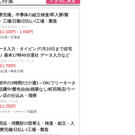
人特集
さらに見る
寮完備」半導体の組立検査/即入寮/製
・工場/日勤/日払い/工場・製造
式会社京栄センター
1,320円～1,650円
社員 / 北海道
ータ入力・タイピング/月10日まで在宅
り 基本17時40分退社 データ入力など
式会社スタッフサービス
1,700円
社員 / 神奈川県
前中の3時間だけ!週1～OK/フリーターさ
活躍中/髪色自由/残業なし/町田商店/ラー
ン店の仕込み・清掃
田商店 十三店
1,250円
バイト・パート / 大阪府
用品・消費財の型替え・検査・組立・入
/寮完備/日払い/工場・製造