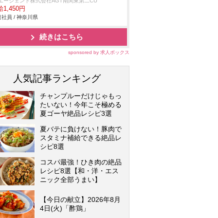
Tエージェント株式会社AGT南関東第二CU
1,450円
社員 / 神奈川県
続きはこちら
sponsored by 求人ボックス
人気記事ランキング
チャンプルーだけじゃもっ
たいない！今年こそ極める
夏ゴーヤ絶品レシピ3選
夏バテに負けない！豚肉で
スタミナ補給できる絶品レ
シピ8選
コスパ最強！ひき肉の絶品
レシピ8選【和・洋・エス
ニック全部うまい】
【今日の献立】2026年8月
4日(火)「酢鶏」