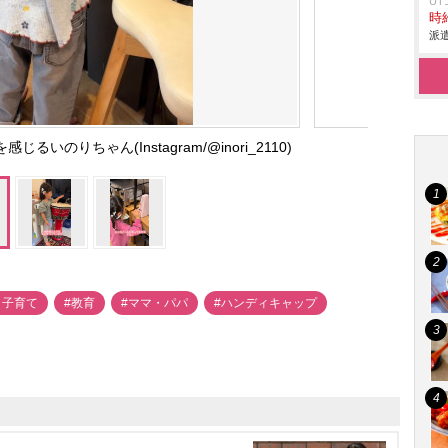
U
時給
派遣
のりちゃん(Instagram/@inori_2110)
・子育て
#教育
#ママ・パパ
#ハンディキャップ