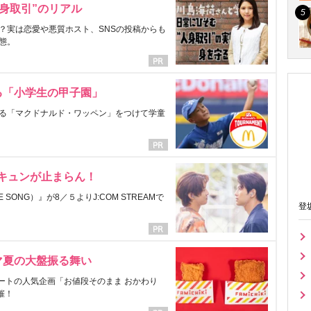
身取引”のリアル
？実は恋愛や悪質ホスト、SNSの投稿からも
態。
る「小学生の甲子園」
る「マクドナルド・ワッペン」をつけて学童
にキュンが止まらん！
ONG）』が8／５よりJ:COM STREAMで
登
マ夏の大盤振る舞い
ートの人気企画「お値段そのまま おかわり
催！