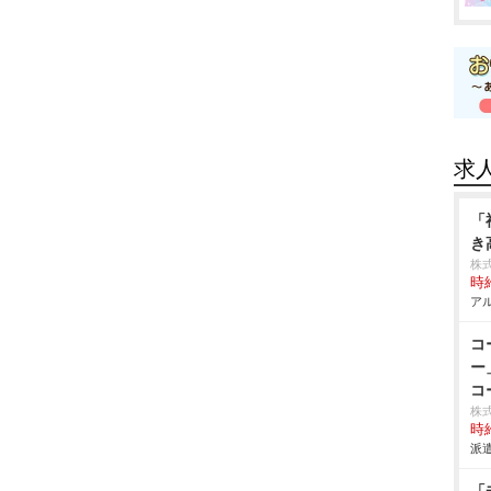
求
「
き
株
時給
アル
コ
ー
コ
株式会
時給
派遣