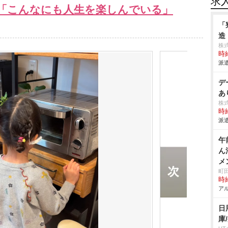
求
も「こんなにも人生を楽しんでいる」
「
造
株
時給
派遣
デ
あ
株
時給
派遣
午
ん
メ
町
時給
アル
日
庫