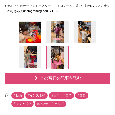
お気に入りのオーブントースター、メトロノーム、茹でる前のパスタを持つ
いのりちゃん(Instagram/@inori_2110)
この写真の記事を読む
#動画
#インスタ発
#育児・子育て
#教育
#ママ・パパ
#ハンディキャップ