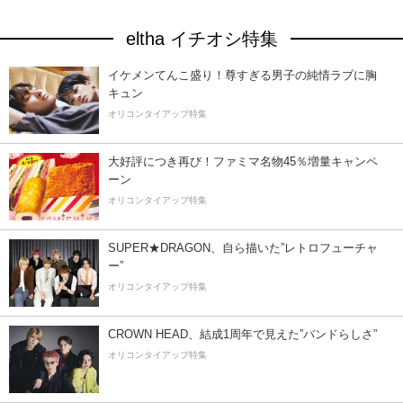
eltha イチオシ特集
イケメンてんこ盛り！尊すぎる男子の純情ラブに胸
キュン
オリコンタイアップ特集
大好評につき再び！ファミマ名物45％増量キャンペ
ーン
オリコンタイアップ特集
SUPER★DRAGON、自ら描いた”レトロフューチャ
ー”
オリコンタイアップ特集
CROWN HEAD、結成1周年で見えた”バンドらしさ”
オリコンタイアップ特集