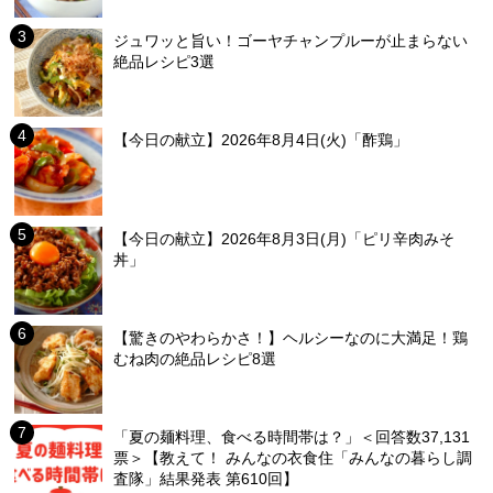
ジュワッと旨い！ゴーヤチャンプルーが止まらない
絶品レシピ3選
【今日の献立】2026年8月4日(火)「酢鶏」
【今日の献立】2026年8月3日(月)「ピリ辛肉みそ
丼」
【驚きのやわらかさ！】ヘルシーなのに大満足！鶏
むね肉の絶品レシピ8選
「夏の麺料理、食べる時間帯は？」＜回答数37,131
票＞【教えて！ みんなの衣食住「みんなの暮らし調
査隊」結果発表 第610回】