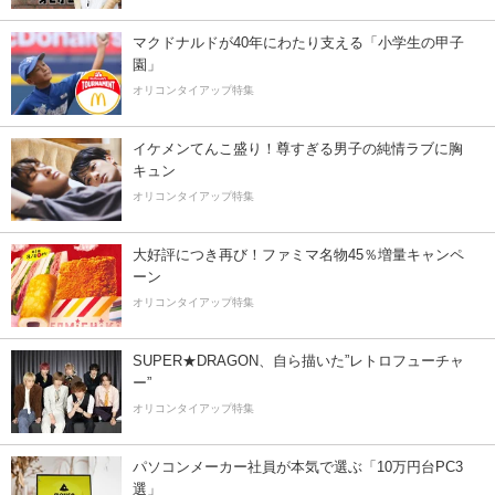
マクドナルドが40年にわたり支える「小学生の甲子
園」
オリコンタイアップ特集
イケメンてんこ盛り！尊すぎる男子の純情ラブに胸
キュン
オリコンタイアップ特集
大好評につき再び！ファミマ名物45％増量キャンペ
ーン
オリコンタイアップ特集
SUPER★DRAGON、自ら描いた”レトロフューチャ
ー”
オリコンタイアップ特集
パソコンメーカー社員が本気で選ぶ「10万円台PC3
選」