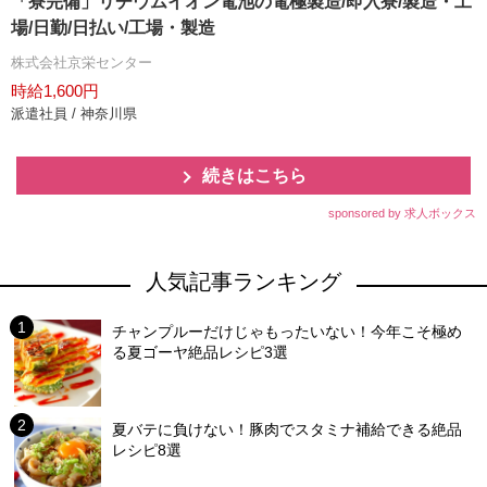
「寮完備」リチウムイオン電池の電極製造/即入寮/製造・工
場/日勤/日払い/工場・製造
株式会社京栄センター
時給1,600円
派遣社員 / 神奈川県
続きはこちら
sponsored by 求人ボックス
人気記事ランキング
チャンプルーだけじゃもったいない！今年こそ極め
る夏ゴーヤ絶品レシピ3選
夏バテに負けない！豚肉でスタミナ補給できる絶品
レシピ8選