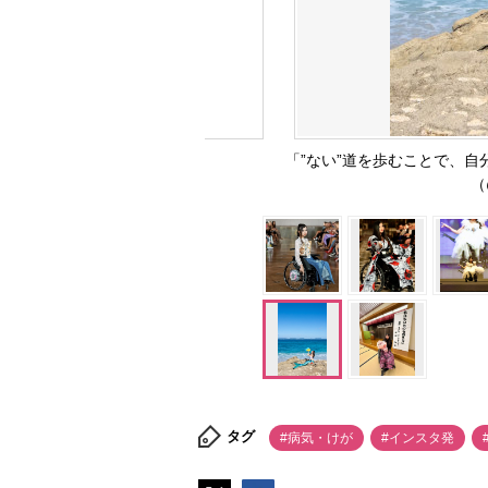
「”ない”道を歩むことで、
（
タグ
#病気・けが
#インスタ発