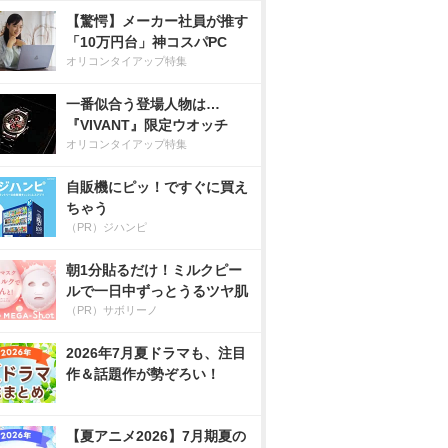
【驚愕】メーカー社員が推す
「10万円台」神コスパPC
オリコンタイアップ特集
一番似合う登場人物は…
『VIVANT』限定ウオッチ
オリコンタイアップ特集
自販機にピッ！ですぐに買え
ちゃう
（PR）ジハンピ
朝1分貼るだけ！ミルクピー
ルで一日中ずっとうるツヤ肌
（PR）サボリーノ
2026年7月夏ドラマも、注目
作＆話題作が勢ぞろい！
【夏アニメ2026】7月期夏の