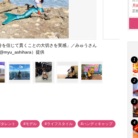
株
月
正社
自分を信じて貫くことの大切さを実感」／みゅうさん
@myu_ashihara）提供
#タレント
#モデル
#ライフスタイル
#ハンディキャップ