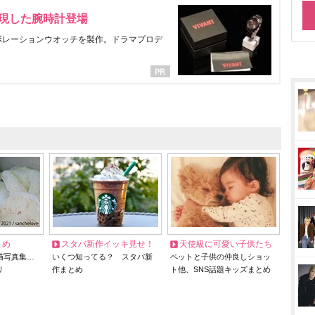
表現した腕時計登場
ラボレーションウオッチを製作。ドラマプロデ
とめ
スタバ新作イッキ見せ！
天使級に可愛い子供たち
猫写真集…
いくつ知ってる？ スタバ新
ペットと子供の仲良しショッ
リ
作まとめ
ト他、SNS話題キッズまとめ