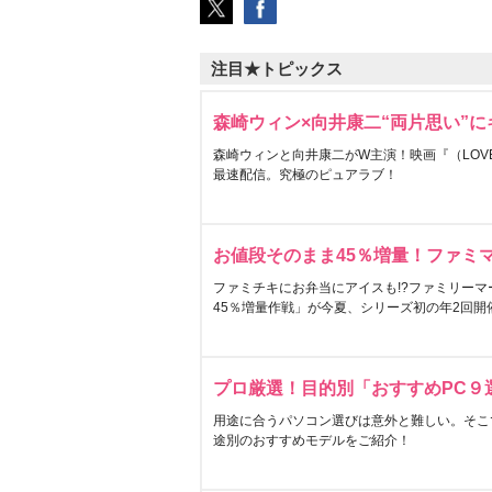
注目★トピックス
森崎ウィン×向井康二“両片思い”
森崎ウィンと向井康二がW主演！映画『（LOVE S
最速配信。究極のピュアラブ！
お値段そのまま45％増量！ファミ
ファミチキにお弁当にアイスも!?ファミリーマ
45％増量作戦」が今夏、シリーズ初の年2回開
プロ厳選！目的別「おすすめPC９
用途に合うパソコン選びは意外と難しい。そこ
途別のおすすめモデルをご紹介！