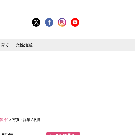
子育て
女性活躍
観念”
> 写真・詳細 8枚目