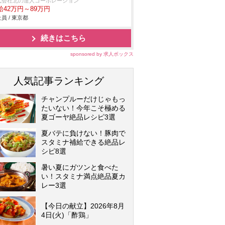
式会社北の達人コーポレーション
給42万円～89万円
員 / 東京都
続きはこちら
sponsored by 求人ボックス
人気記事ランキング
チャンプルーだけじゃもっ
たいない！今年こそ極める
夏ゴーヤ絶品レシピ3選
夏バテに負けない！豚肉で
スタミナ補給できる絶品レ
シピ8選
暑い夏にガツンと食べた
い！スタミナ満点絶品夏カ
レー3選
【今日の献立】2026年8月
4日(火)「酢鶏」