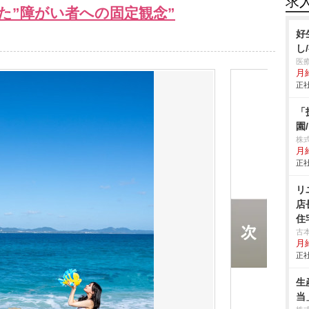
求
た”障がい者への固定観念”
好
し
医
月
正社
「
園
株
月
正社
リ
店
住
古
月
正社
生
当