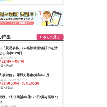
人特集
さらに見る
知「貿易事務」/未経験歓迎/英語力を活
せる/年休120日
式会社カラワル
給22万円～40万円
員 / 愛知県
人事労務」/即戦力募集/賞与4ヶ月
式会社いちたかガスワン
23万6,000円～33万5,000円
員 / 北海道
総務」/主任候補/年休125日/賞与実績7ヶ
分
許機器株式会社