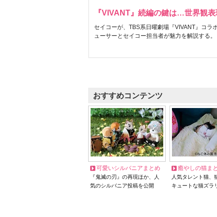
『VIVANT』続編の鍵は…世界観
セイコーが、TBS系日曜劇場『VIVANT』コ
ューサーとセイコー担当者が魅力を解説する。
おすすめコンテンツ
可愛いシルバニアまとめ
癒やしの猫ま
『鬼滅の刃』の再現ほか、人
人気タレント猫、
気のシルバニア投稿を公開
キュートな猫ズラ