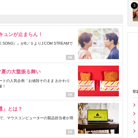
にキュンが止まらん！
ONG）』が8／５よりJ:COM STREAMで
マ夏の大盤振る舞い
ートの人気企画「お値段そのまま おかわり
催！
登
選」とは？
で、マウスコンピューターの製品担当者が用