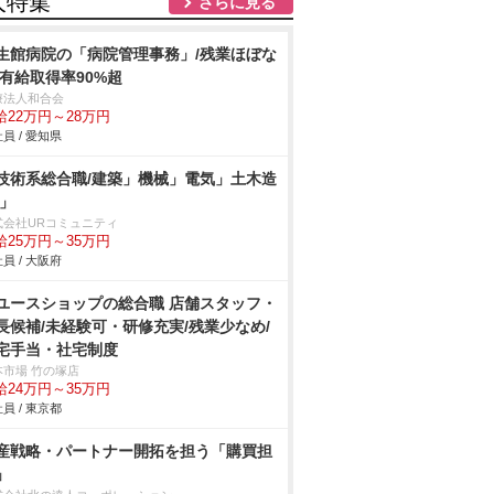
人特集
さらに見る
生館病院の「病院管理事務」/残業ほぼな
/有給取得率90%超
療法人和合会
給22万円～28万円
員 / 愛知県
技術系総合職/建築」機械」電気」土木造
/」
式会社URコミュニティ
給25万円～35万円
員 / 大阪府
ユースショップの総合職 店舗スタッフ・
長候補/未経験可・研修充実/残業少なめ/
宅手当・社宅制度
本市場 竹の塚店
給24万円～35万円
員 / 東京都
産戦略・パートナー開拓を担う「購買担
」