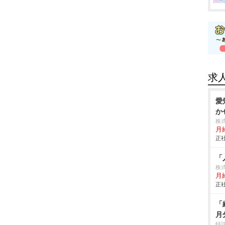
求
愛
か
株
月
正社
「
株
月給
正社
「
月
特