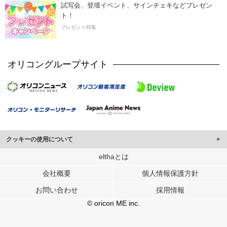
試写会、登壇イベント、サインチェキなどプレゼン
ト！
プレゼント特集
オリコングループサイト
クッキーの使用について
このサイトでは Cookie を使用して、ユーザーに合わせたコンテンツや広告の
elthaとは
表示、ソーシャル メディア機能の提供、広告の表示回数やクリック数の測定を
会社概要
個人情報保護方針
行っています。
また、ユーザーによるサイトの利用状況についても情報を収集し、ソーシャル
お問い合わせ
採用情報
メディアや広告配信、データ解析の各パートナーに提供しています。
各パートナーは、この情報とユーザーが各パートナーに提供した他の情報や、
© oricon ME inc.
ユーザーが各パートナーのサービスを使用したときに収集した他の情報を組み
合わせて使用することがあります。