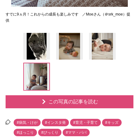
すでに9ヵ月！これからの成長も楽しみです ／Moeさん（＠srk_moe）提
供
この写真の記事を読む
#病気・けが
#インスタ発
#育児・子育て
#キッズ
#ほっこり
#びっくり
#ママ・パパ