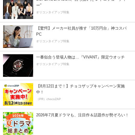
ー”
オリコンタイアップ特集
【驚愕】メーカー社員が推す「10万円台」神コスパ
PC
オリコンタイアップ特集
一番似合う登場人物は…『VIVANT』限定ウオッチ
オリコンタイアップ特集
【8月12日まで！】チョコザップキャンペーン実施
中！
（PR）chocoZAP
2026年7月夏ドラマも、注目作＆話題作が勢ぞろい！