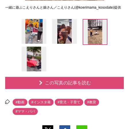
一緒に遊ぶこえりさんと娘さん／こえりさん(@koerimama_kosodate)提供
この写真の記事を読む
#動画
#インスタ発
#育児・子育て
#教育
#ママ・パパ