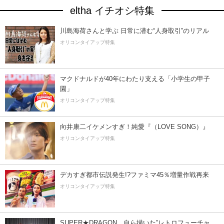
eltha イチオシ特集
川島海荷さんと学ぶ 日常に潜む“人身取引”のリアル
オリコンタイアップ特集
マクドナルドが40年にわたり支える「小学生の甲子
園」
オリコンタイアップ特集
向井康二イケメンすぎ！純愛『（LOVE SONG）』
オリコンタイアップ特集
デカすぎ都市伝説発生!?ファミマ45％増量作戦再来
オリコンタイアップ特集
SUPER★DRAGON、自ら描いた”レトロフューチャ