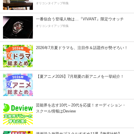
オリコンタイアップ特集
一番似合う登場人物は…『VIVANT』限定ウオッチ
オリコンタイアップ特集
2026年7月夏ドラマも、注目作＆話題作が勢ぞろい！
【夏アニメ2026】7月期夏の新アニメを一挙紹介！
芸能界を志す10代～20代を応援！オーディション・
スクール情報はDeview
漫画読み放題サブスクおすすめ11選【徹底比較】