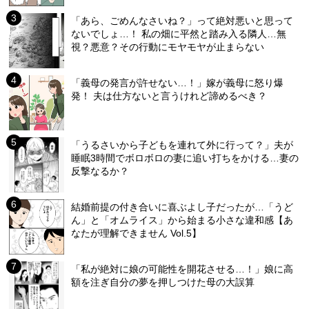
「あら、ごめんなさいね？」って絶対悪いと思って
ないでしょ…！ 私の畑に平然と踏み入る隣人…無
視？悪意？その行動にモヤモヤが止まらない
「義母の発言が許せない…！」嫁が義母に怒り爆
発！ 夫は仕方ないと言うけれど諦めるべき？
「うるさいから子どもを連れて外に行って？」夫が
睡眠3時間でボロボロの妻に追い打ちをかける…妻の
反撃なるか？
結婚前提の付き合いに喜ぶよし子だったが…「うど
ん」と「オムライス」から始まる小さな違和感【あ
なたが理解できません Vol.5】
「私が絶対に娘の可能性を開花させる…！」娘に高
額を注ぎ自分の夢を押しつけた母の大誤算