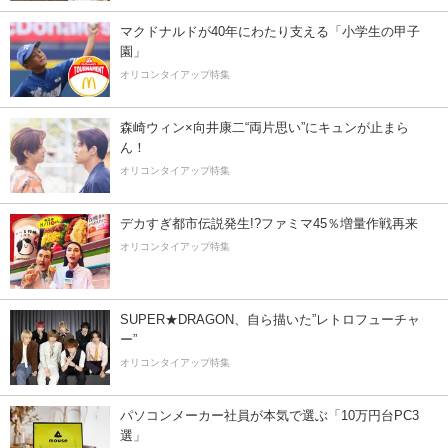
マクドナルドが40年にわたり支える「小学生の甲子
園」
オリコンタイアップ特集
森崎ウィン×向井康二“両片思い”にキュンが止まら
ん！
オリコンタイアップ特集
デカすぎ都市伝説発生!?ファミマ45％増量作戦再来
オリコンタイアップ特集
SUPER★DRAGON、自ら描いた”レトロフューチャ
ー”
オリコンタイアップ特集
パソコンメーカー社員が本気で選ぶ「10万円台PC3
選」