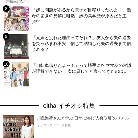
「嫁に問題があるから息子が目移りしたのよ！」義
母の驚きの見解に唖然…嫁の高学歴が原因だと主
張!?
「元嫁と別れた理由ってそれ？」友人から夫の過去
を突っ込まれ不安…信じて結婚した夫の過去まで信
じれる？
「自転車借りたよ～！」って勝手に!? ママ友の常識
が理解できない！ 次に貸してと言ってきたのは…
eltha イチオシ特集
川島海荷さんと学ぶ 日常に潜む“人身取引”のリアル
オリコンタイアップ特集