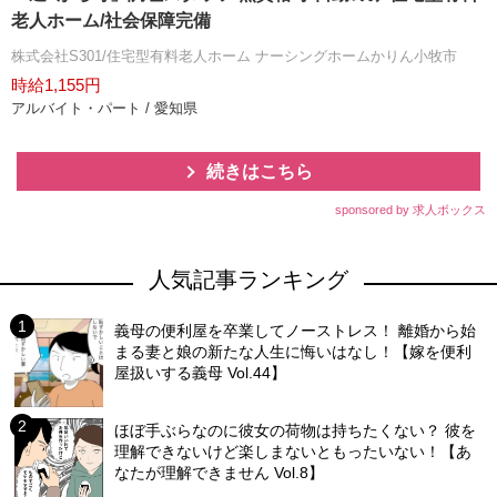
老人ホーム/社会保障完備
株式会社S301/住宅型有料老人ホーム ナーシングホームかりん小牧市
時給1,155円
アルバイト・パート / 愛知県
続きはこちら
sponsored by 求人ボックス
人気記事ランキング
義母の便利屋を卒業してノーストレス！ 離婚から始
まる妻と娘の新たな人生に悔いはなし！【嫁を便利
屋扱いする義母 Vol.44】
ほぼ手ぶらなのに彼女の荷物は持ちたくない？ 彼を
理解できないけど楽しまないともったいない！【あ
なたが理解できません Vol.8】