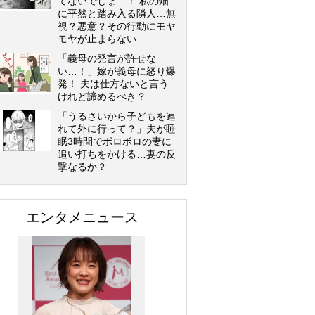
てないでしょ…！ 私の畑
に平然と踏み入る隣人…無
視？悪意？その行動にモヤ
モヤが止まらない
「義母の発言が許せな
い…！」嫁が義母に怒り爆
発！ 夫は仕方ないと言う
けれど諦めるべき？
「うるさいから子どもを連
れて外に行って？」夫が睡
眠3時間でボロボロの妻に
追い打ちをかける…妻の反
撃なるか？
エンタメニュース