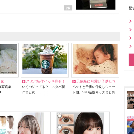
登
とめ
スタバ新作イッキ見せ！
天使級に可愛い子供たち
猫写真集…
いくつ知ってる？ スタバ新
ペットと子供の仲良しショッ
リ
作まとめ
ト他、SNS話題キッズまとめ