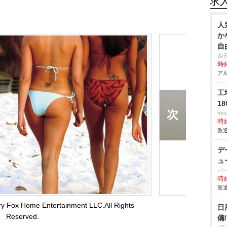
求
人
か
自
四
時給
アル
工
1
mo
時給
派遣
デ
ュ
パ
時給
派遣
ry Fox Home Entertainment LLC.All Rights
日
Reserved.
備