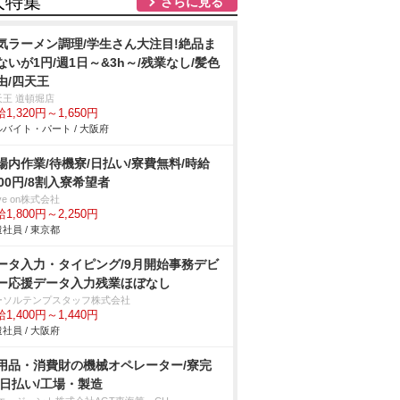
人特集
さらに見る
気ラーメン調理/学生さん大注目!絶品ま
ないが1円/週1日～&3h～/残業なし/髪色
由/四天王
天王 道頓堀店
1,320円～1,650円
バイト・パート / 大阪府
場内作業/待機寮/日払い/寮費無料/時給
800円/8割入寮希望者
ve on株式会社
1,800円～2,250円
社員 / 東京都
ータ入力・タイピング/9月開始事務デビ
ー応援データ入力残業ほぼなし
ーソルテンプスタッフ株式会社
1,400円～1,440円
社員 / 大阪府
用品・消費財の機械オペレーター/寮完
/日払い/工場・製造