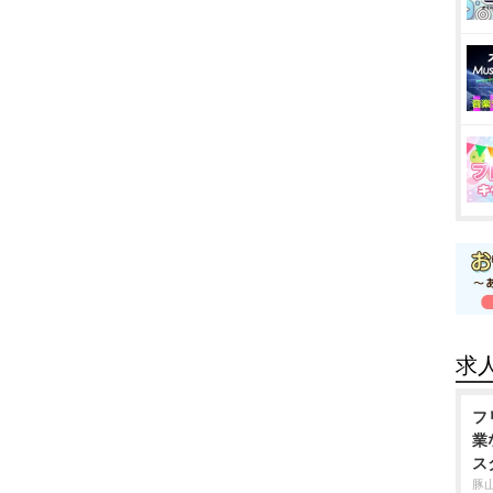
求
フ
業
ス
豚