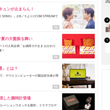
にキュンが止まらん！
ONG）』が8／５よりJ:COM STREAMで
マ夏の大盤振る舞い
ートの人気企画「お値段そのまま おかわり
催！
選」とは？
で、マウスコンピューターの製品担当者が用
表現した腕時計登場
ラボレーションウオッチを製作。ドラマプロデ