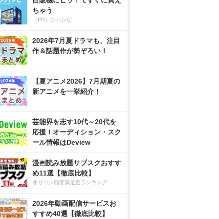
自販機にピッ！ですぐに買え
ちゃう
（PR）ジハンピ
2026年7月夏ドラマも、注目
作＆話題作が勢ぞろい！
【夏アニメ2026】7月期夏の
新アニメを一挙紹介！
芸能界を志す10代～20代を
応援！オーディション・スク
ール情報はDeview
漫画読み放題サブスクおすす
め11選【徹底比較】
オリコン顧客満足度ランキング
2026年動画配信サービスお
すすめ40選【徹底比較】