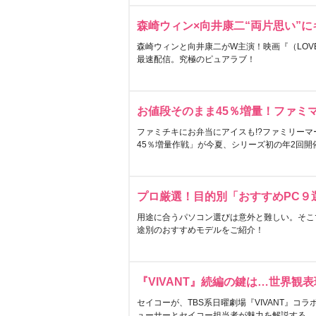
森崎ウィン×向井康二“両片思い”
森崎ウィンと向井康二がW主演！映画『（LOVE S
最速配信。究極のピュアラブ！
お値段そのまま45％増量！ファミ
ファミチキにお弁当にアイスも!?ファミリーマ
45％増量作戦」が今夏、シリーズ初の年2回開
プロ厳選！目的別「おすすめPC９
用途に合うパソコン選びは意外と難しい。そこ
途別のおすすめモデルをご紹介！
『VIVANT』続編の鍵は…世界観
セイコーが、TBS系日曜劇場『VIVANT』コ
ューサーとセイコー担当者が魅力を解説する。