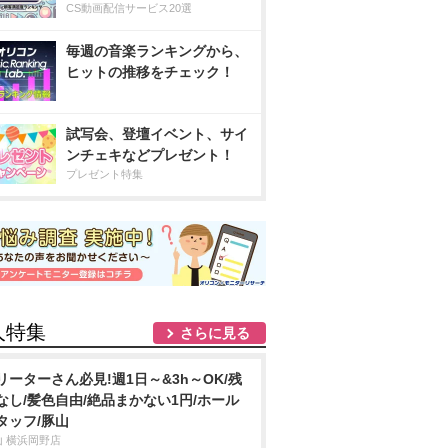
CS動画配信サービス20選
毎週の音楽ランキングから、
ヒットの推移をチェック！
試写会、登壇イベント、サイ
ンチェキなどプレゼント！
プレゼント特集
人特集
さらに見る
リーターさん必見!週1日～&3h～OK/残
なし/髪色自由/絶品まかない1円/ホール
タッフ/豚山
山 横浜岡野店