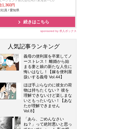
Tエージェント株式会社AGT東海第一CU
1,360円
社員 / 愛知県
続きはこちら
sponsored by 求人ボックス
人気記事ランキング
義母の便利屋を卒業してノ
ーストレス！ 離婚から始
まる妻と娘の新たな人生に
悔いはなし！【嫁を便利屋
扱いする義母 Vol.44】
ほぼ手ぶらなのに彼女の荷
物は持ちたくない？ 彼を
理解できないけど楽しまな
いともったいない！【あな
たが理解できません
Vol.8】
「あら、ごめんなさい
ね？」って絶対悪いと思っ