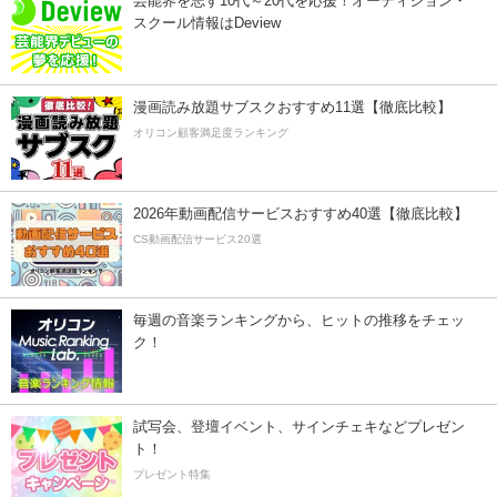
芸能界を志す10代～20代を応援！オーディション・
スクール情報はDeview
漫画読み放題サブスクおすすめ11選【徹底比較】
オリコン顧客満足度ランキング
2026年動画配信サービスおすすめ40選【徹底比較】
CS動画配信サービス20選
毎週の音楽ランキングから、ヒットの推移をチェッ
ク！
試写会、登壇イベント、サインチェキなどプレゼン
ト！
プレゼント特集