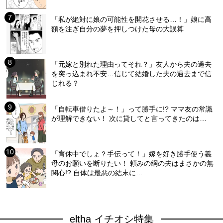
「私が絶対に娘の可能性を開花させる…！」娘に高
額を注ぎ自分の夢を押しつけた母の大誤算
「元嫁と別れた理由ってそれ？」友人から夫の過去
を突っ込まれ不安…信じて結婚した夫の過去まで信
じれる？
「自転車借りたよ～！」って勝手に!? ママ友の常識
が理解できない！ 次に貸してと言ってきたのは…
「育休中でしょ？手伝って！」嫁を好き勝手使う義
母のお願いを断りたい！ 頼みの綱の夫はまさかの無
関心!? 自体は最悪の結末に…
eltha イチオシ特集