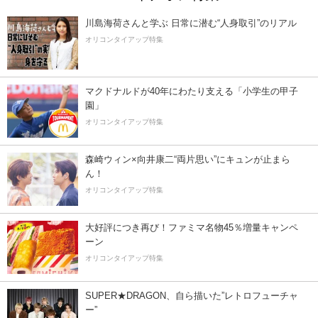
川島海荷さんと学ぶ 日常に潜む“人身取引”のリアル
オリコンタイアップ特集
マクドナルドが40年にわたり支える「小学生の甲子
園」
オリコンタイアップ特集
森崎ウィン×向井康二“両片思い”にキュンが止まら
ん！
オリコンタイアップ特集
大好評につき再び！ファミマ名物45％増量キャンペ
ーン
オリコンタイアップ特集
SUPER★DRAGON、自ら描いた”レトロフューチャ
ー”