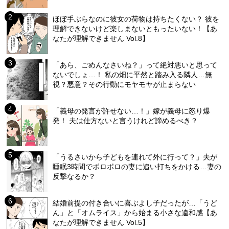
ほぼ手ぶらなのに彼女の荷物は持ちたくない？ 彼を
理解できないけど楽しまないともったいない！【あ
なたが理解できません Vol.8】
「あら、ごめんなさいね？」って絶対悪いと思って
ないでしょ…！ 私の畑に平然と踏み入る隣人…無
視？悪意？その行動にモヤモヤが止まらない
「義母の発言が許せない…！」嫁が義母に怒り爆
発！ 夫は仕方ないと言うけれど諦めるべき？
「うるさいから子どもを連れて外に行って？」夫が
睡眠3時間でボロボロの妻に追い打ちをかける…妻の
反撃なるか？
結婚前提の付き合いに喜ぶよし子だったが…「うど
ん」と「オムライス」から始まる小さな違和感【あ
なたが理解できません Vol.5】