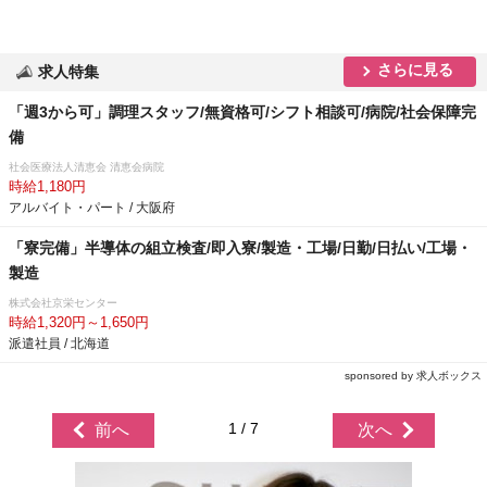
さらに見る
求人特集
「週3から可」調理スタッフ/無資格可/シフト相談可/病院/社会保障完
備
社会医療法人清恵会 清恵会病院
時給1,180円
アルバイト・パート / 大阪府
「寮完備」半導体の組立検査/即入寮/製造・工場/日勤/日払い/工場・
製造
株式会社京栄センター
時給1,320円～1,650円
派遣社員 / 北海道
sponsored by 求人ボックス
1 / 7
前へ
次へ