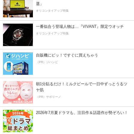
選」
オリコンタイアップ特集
一番似合う登場人物は…『VIVANT』限定ウオッチ
オリコンタイアップ特集
自販機にピッ！ですぐに買えちゃう
（PR）ジハンピ
朝1分貼るだけ！ミルクピールで一日中ずっとうるツ
ヤ肌
（PR）サボリーノ
2026年7月夏ドラマも、注目作＆話題作が勢ぞろい！