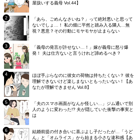
屋扱いする義母 Vol.44】
「あら、ごめんなさいね？」って絶対悪いと思って
ないでしょ…！ 私の畑に平然と踏み入る隣人…無
視？悪意？その行動にモヤモヤが止まらない
「義母の発言が許せない…！」嫁が義母に怒り爆
発！ 夫は仕方ないと言うけれど諦めるべき？
ほぼ手ぶらなのに彼女の荷物は持ちたくない？ 彼を
理解できないけど楽しまないともったいない！【あ
なたが理解できません Vol.8】
「夫のスマホ画面がなんか怪しい…」ジム通いで別
人のように変わった!? 夫が隠していた衝撃の事実と
は
結婚前提の付き合いに喜ぶよし子だったが…「うど
ん」と「オムライス」から始まる小さな違和感【あ