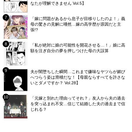
なたが理解できません Vol.5】
「嫁に問題があるから息子が目移りしたのよ！」義
母の驚きの見解に唖然…嫁の高学歴が原因だと主
張!?
「私が絶対に娘の可能性を開花させる…！」娘に高
額を注ぎ自分の夢を押しつけた母の大誤算
夫が闇堕ちした瞬間…これまで嫌味なヤツらが媚び
へつらう姿は滑稽だな！【母親ならすべてを許さな
いとダメですか？ Vol.28】
「元嫁と別れた理由ってそれ？」友人から夫の過去
を突っ込まれ不安…信じて結婚した夫の過去まで信
じれる？