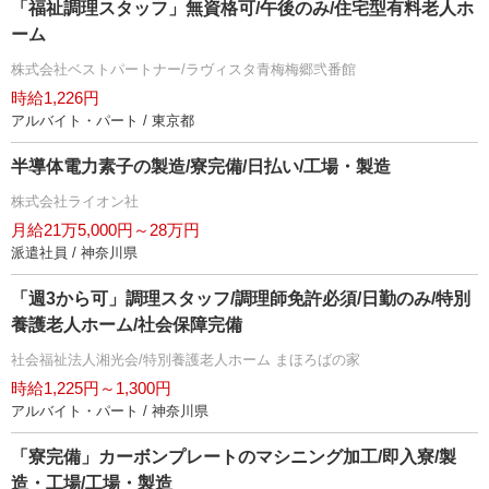
「福祉調理スタッフ」無資格可/午後のみ/住宅型有料老人ホ
ーム
株式会社ベストパートナー/ラヴィスタ青梅梅郷弐番館
時給1,226円
アルバイト・パート / 東京都
半導体電力素子の製造/寮完備/日払い/工場・製造
株式会社ライオン社
月給21万5,000円～28万円
派遣社員 / 神奈川県
「週3から可」調理スタッフ/調理師免許必須/日勤のみ/特別
養護老人ホーム/社会保障完備
社会福祉法人湘光会/特別養護老人ホーム まほろばの家
時給1,225円～1,300円
アルバイト・パート / 神奈川県
「寮完備」カーボンプレートのマシニング加工/即入寮/製
造・工場/工場・製造