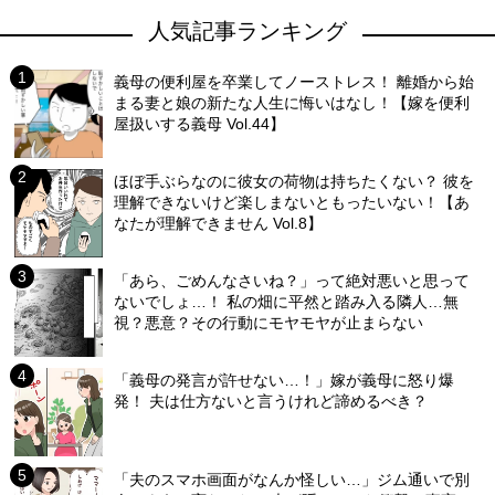
人気記事ランキング
義母の便利屋を卒業してノーストレス！ 離婚から始
まる妻と娘の新たな人生に悔いはなし！【嫁を便利
屋扱いする義母 Vol.44】
ほぼ手ぶらなのに彼女の荷物は持ちたくない？ 彼を
理解できないけど楽しまないともったいない！【あ
なたが理解できません Vol.8】
「あら、ごめんなさいね？」って絶対悪いと思って
ないでしょ…！ 私の畑に平然と踏み入る隣人…無
視？悪意？その行動にモヤモヤが止まらない
「義母の発言が許せない…！」嫁が義母に怒り爆
発！ 夫は仕方ないと言うけれど諦めるべき？
「夫のスマホ画面がなんか怪しい…」ジム通いで別