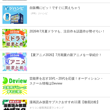
自販機にピッ！ですぐに買えちゃう
（PR）ジハンピ
2026年7月夏ドラマも、注目作＆話題作が勢ぞろい！
【夏アニメ2026】7月期夏の新アニメを一挙紹介！
芸能界を志す10代～20代を応援！オーディション・
スクール情報はDeview
漫画読み放題サブスクおすすめ11選【徹底比較】
オリコン顧客満足度ランキング