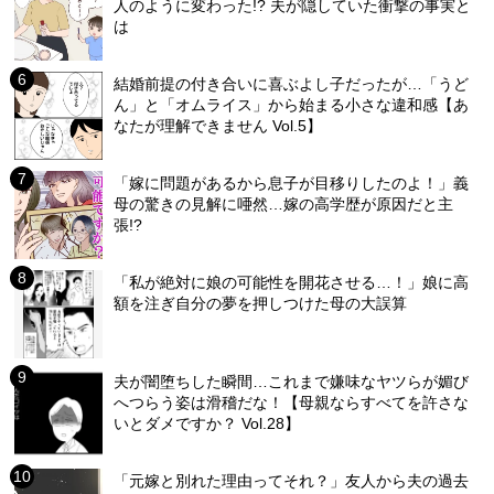
人のように変わった!? 夫が隠していた衝撃の事実と
は
結婚前提の付き合いに喜ぶよし子だったが…「うど
ん」と「オムライス」から始まる小さな違和感【あ
なたが理解できません Vol.5】
「嫁に問題があるから息子が目移りしたのよ！」義
母の驚きの見解に唖然…嫁の高学歴が原因だと主
張!?
「私が絶対に娘の可能性を開花させる…！」娘に高
額を注ぎ自分の夢を押しつけた母の大誤算
夫が闇堕ちした瞬間…これまで嫌味なヤツらが媚び
へつらう姿は滑稽だな！【母親ならすべてを許さな
いとダメですか？ Vol.28】
「元嫁と別れた理由ってそれ？」友人から夫の過去