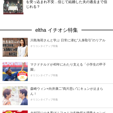
を突っ込まれ不安…信じて結婚した夫の過去まで信
じれる？
eltha イチオシ特集
川島海荷さんと学ぶ 日常に潜む“人身取引”のリアル
オリコンタイアップ特集
マクドナルドが40年にわたり支える「小学生の甲子
園」
オリコンタイアップ特集
森崎ウィン×向井康二“両片思い”にキュンが止まら
ん！
オリコンタイアップ特集
大好評につき再び！ファミマ名物45％増量キャンペ