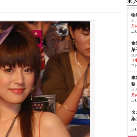
求
物
名
月
正社
食
菓
株
年
正社
事
務
株
月
正社
タ
薬
ペ
正社