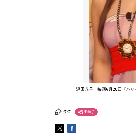
深田恭子、映画6月28日『ハ
タグ
#深田恭子