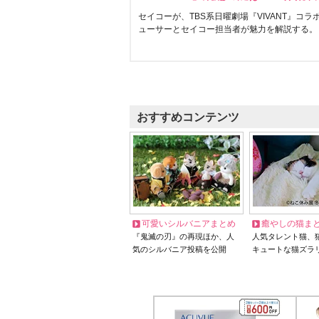
セイコーが、TBS系日曜劇場『VIVANT』コ
ューサーとセイコー担当者が魅力を解説する。
おすすめコンテンツ
可愛いシルバニアまとめ
癒やしの猫ま
『鬼滅の刃』の再現ほか、人
人気タレント猫、
気のシルバニア投稿を公開
キュートな猫ズラ