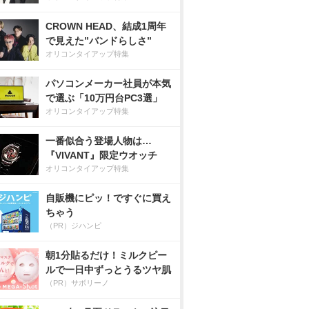
CROWN HEAD、結成1周年
で見えた”バンドらしさ”
オリコンタイアップ特集
パソコンメーカー社員が本気
で選ぶ「10万円台PC3選」
オリコンタイアップ特集
一番似合う登場人物は…
『VIVANT』限定ウオッチ
オリコンタイアップ特集
自販機にピッ！ですぐに買え
ちゃう
（PR）ジハンピ
朝1分貼るだけ！ミルクピー
ルで一日中ずっとうるツヤ肌
（PR）サボリーノ