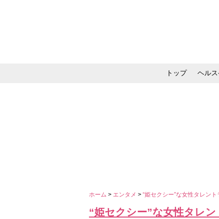
トップ
ヘルス
メイク・コスメ・スキ
ホーム
>
エンタメ
>
“姫セクシー”な女性タレン
“姫セクシー”な女性タレ