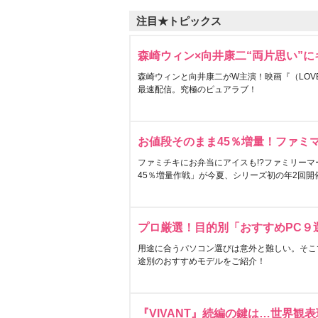
注目★トピックス
森崎ウィン×向井康二“両片思い”
森崎ウィンと向井康二がW主演！映画『（LOVE S
最速配信。究極のピュアラブ！
お値段そのまま45％増量！ファミ
ファミチキにお弁当にアイスも!?ファミリーマ
45％増量作戦」が今夏、シリーズ初の年2回開
プロ厳選！目的別「おすすめPC９
用途に合うパソコン選びは意外と難しい。そこ
途別のおすすめモデルをご紹介！
『VIVANT』続編の鍵は…世界観