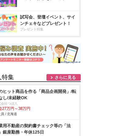
試写会、登壇イベント、サイ
ンチェキなどプレゼント！
プレゼント特集
人特集
さらに見る
のヒット商品を作る「商品企画開発」/転
なし/未経験OK
式会社つぼ八
給27万円～38万円
員 / 北海道
業用不動産の契約書チェック等の「法
」銀座勤務・年休125日