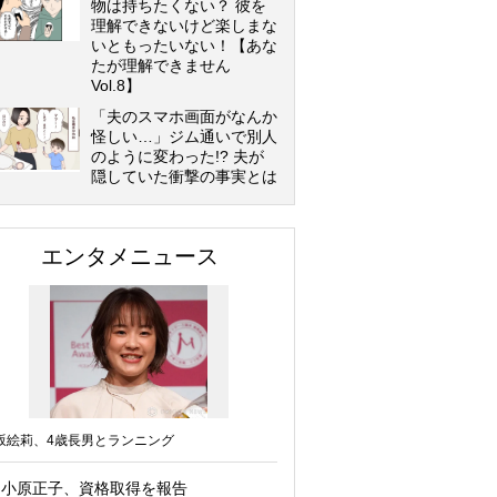
物は持ちたくない？ 彼を
理解できないけど楽しまな
いともったいない！【あな
たが理解できません
Vol.8】
「夫のスマホ画面がなんか
怪しい…」ジム通いで別人
のように変わった!? 夫が
隠していた衝撃の事実とは
エンタメニュース
坂絵莉、4歳長男とランニング
小原正子、資格取得を報告