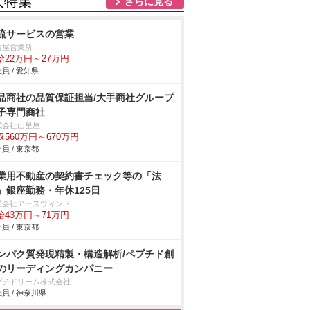
人特集
さらに見る
流サービスの営業
古屋営業所
給22万円～27万円
員 / 愛知県
品商社の品質保証担当/大手商社グループ
子専門商社
式会社山星屋
収560万円～670万円
員 / 東京都
業用不動産の契約書チェック等の「法
」銀座勤務・年休125日
式会社アースウィンド
給43万円～71万円
員 / 東京都
ンパク質発現精製・構造解析/ペプチド創
のリーディングカンパニー
プチドリーム株式会社
員 / 神奈川県