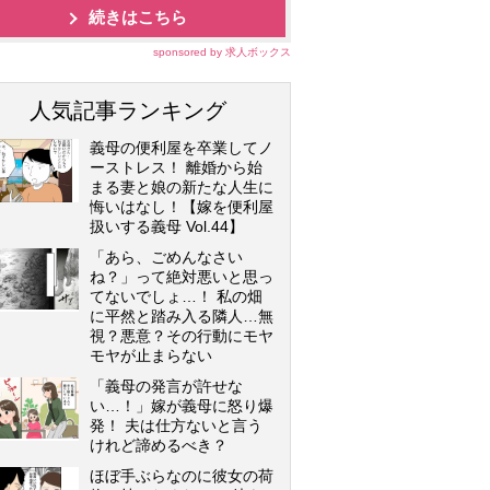
続きはこちら
sponsored by 求人ボックス
人気記事ランキング
義母の便利屋を卒業してノ
ーストレス！ 離婚から始
まる妻と娘の新たな人生に
悔いはなし！【嫁を便利屋
扱いする義母 Vol.44】
「あら、ごめんなさい
ね？」って絶対悪いと思っ
てないでしょ…！ 私の畑
に平然と踏み入る隣人…無
視？悪意？その行動にモヤ
モヤが止まらない
「義母の発言が許せな
い…！」嫁が義母に怒り爆
発！ 夫は仕方ないと言う
けれど諦めるべき？
ほぼ手ぶらなのに彼女の荷