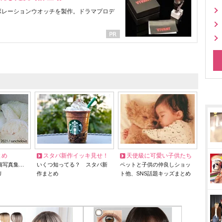
ラボレーションウオッチを製作。ドラマプロデ
とめ
スタバ新作イッキ見せ！
天使級に可愛い子供たち
猫写真集…
いくつ知ってる？ スタバ新
ペットと子供の仲良しショッ
リ
作まとめ
ト他、SNS話題キッズまとめ