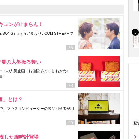
にキュンが止まらん！
ONG）』が8／５よりJ:COM STREAMで
マ夏の大盤振る舞い
ートの人気企画「お値段そのまま おかわり
催！
選」とは？
で、マウスコンピューターの製品担当者が用
登
表現した腕時計登場