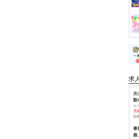
求
次
勤
株
月
正社
事
務