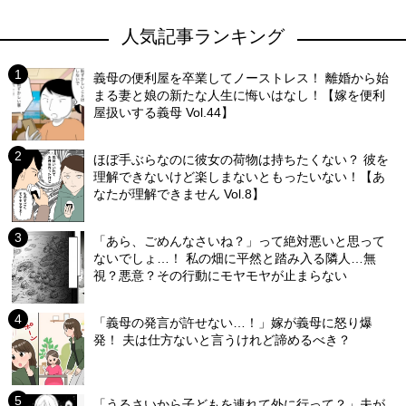
人気記事ランキング
義母の便利屋を卒業してノーストレス！ 離婚から始
まる妻と娘の新たな人生に悔いはなし！【嫁を便利
屋扱いする義母 Vol.44】
ほぼ手ぶらなのに彼女の荷物は持ちたくない？ 彼を
理解できないけど楽しまないともったいない！【あ
なたが理解できません Vol.8】
「あら、ごめんなさいね？」って絶対悪いと思って
ないでしょ…！ 私の畑に平然と踏み入る隣人…無
視？悪意？その行動にモヤモヤが止まらない
「義母の発言が許せない…！」嫁が義母に怒り爆
発！ 夫は仕方ないと言うけれど諦めるべき？
「うるさいから子どもを連れて外に行って？」夫が