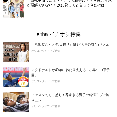
「自転車借りたよ～！」って勝手に!? ママ友の常識
が理解できない！ 次に貸してと言ってきたのは…
eltha イチオシ特集
川島海荷さんと学ぶ 日常に潜む“人身取引”のリアル
オリコンタイアップ特集
マクドナルドが40年にわたり支える「小学生の甲子
園」
オリコンタイアップ特集
イケメンてんこ盛り！尊すぎる男子の純情ラブに胸
キュン
オリコンタイアップ特集