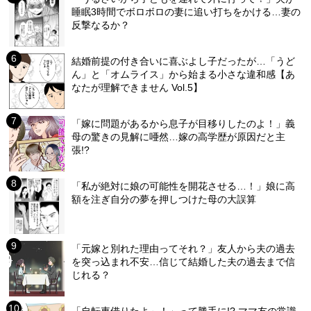
睡眠3時間でボロボロの妻に追い打ちをかける…妻の
反撃なるか？
結婚前提の付き合いに喜ぶよし子だったが…「うど
ん」と「オムライス」から始まる小さな違和感【あ
なたが理解できません Vol.5】
「嫁に問題があるから息子が目移りしたのよ！」義
母の驚きの見解に唖然…嫁の高学歴が原因だと主
張!?
「私が絶対に娘の可能性を開花させる…！」娘に高
額を注ぎ自分の夢を押しつけた母の大誤算
「元嫁と別れた理由ってそれ？」友人から夫の過去
を突っ込まれ不安…信じて結婚した夫の過去まで信
じれる？