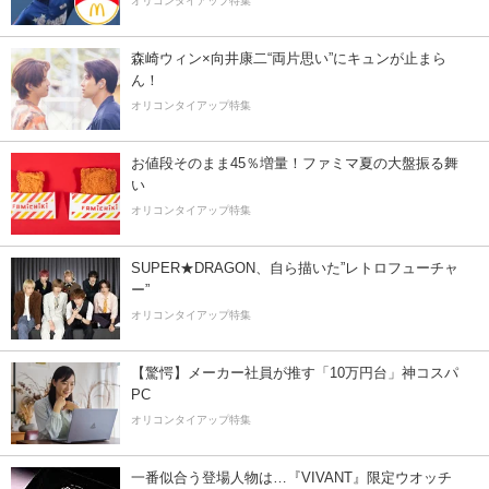
オリコンタイアップ特集
森崎ウィン×向井康二“両片思い”にキュンが止まら
ん！
オリコンタイアップ特集
お値段そのまま45％増量！ファミマ夏の大盤振る舞
い
オリコンタイアップ特集
SUPER★DRAGON、自ら描いた”レトロフューチャ
ー”
オリコンタイアップ特集
【驚愕】メーカー社員が推す「10万円台」神コスパ
PC
オリコンタイアップ特集
一番似合う登場人物は…『VIVANT』限定ウオッチ