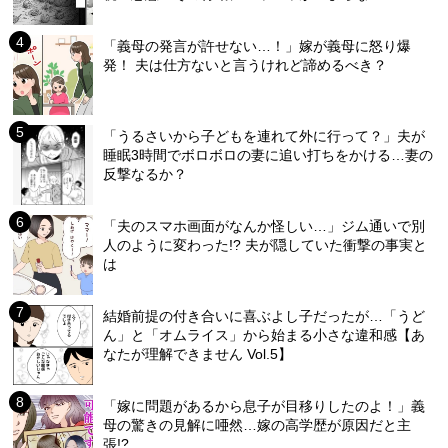
「義母の発言が許せない…！」嫁が義母に怒り爆
発！ 夫は仕方ないと言うけれど諦めるべき？
「うるさいから子どもを連れて外に行って？」夫が
睡眠3時間でボロボロの妻に追い打ちをかける…妻の
反撃なるか？
「夫のスマホ画面がなんか怪しい…」ジム通いで別
人のように変わった!? 夫が隠していた衝撃の事実と
は
結婚前提の付き合いに喜ぶよし子だったが…「うど
ん」と「オムライス」から始まる小さな違和感【あ
なたが理解できません Vol.5】
「嫁に問題があるから息子が目移りしたのよ！」義
母の驚きの見解に唖然…嫁の高学歴が原因だと主
張!?