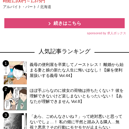
時給1,100円～1,375円
アルバイト・パート / 北海道
続きはこちら
sponsored by 求人ボックス
人気記事ランキング
義母の便利屋を卒業してノーストレス！ 離婚から始
まる妻と娘の新たな人生に悔いはなし！【嫁を便利
屋扱いする義母 Vol.44】
ほぼ手ぶらなのに彼女の荷物は持ちたくない？ 彼を
理解できないけど楽しまないともったいない！【あ
なたが理解できません Vol.8】
「あら、ごめんなさいね？」って絶対悪いと思って
ないでしょ…！ 私の畑に平然と踏み入る隣人…無
視？悪意？その行動にモヤモヤが止まらない