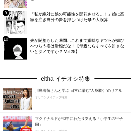
「私が絶対に娘の可能性を開花させる…！」娘に高
額を注ぎ自分の夢を押しつけた母の大誤算
夫が闇堕ちした瞬間…これまで嫌味なヤツらが媚び
へつらう姿は滑稽だな！【母親ならすべてを許さな
いとダメですか？ Vol.28】
eltha イチオシ特集
川島海荷さんと学ぶ 日常に潜む“人身取引”のリアル
オリコンタイアップ特集
マクドナルドが40年にわたり支える「小学生の甲子
園」