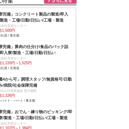
人特集
さらに見る
寮完備」コンクリート製品の製造/即入
/製造・工場/日勤/日払い/工場・製造
式会社京栄センター
1,500円
社員 / 東京都
寮完備」豚肉の仕分け/食品のパック詰
/即入寮/製造・工場/日勤/日払い
式会社京栄センター
1,220円～1,525円
社員 / 北海道
週4から可」調理スタッフ/無資格可/日勤
み/病院/社会保障完備
療法人社団美誠会 荒川病院
1,226円
バイト・パート / 東京都
寮完備」おでん・練り物のピッキング/即
寮/製造・工場/日勤/日払い/工場・製造
式会社京栄センター
1,107円～1,384円