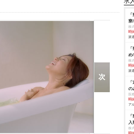
求
「
寮
株
時給
派遣
「
め
株
時給
派遣
「
の
医
時給
アル
「
入
株
時給