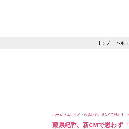
トップ
ヘルス
メイク・コスメ・スキ
ホーム
>
エンタメ
>
藤原紀香、新CMで思わず「
藤原紀香、新CMで思わず