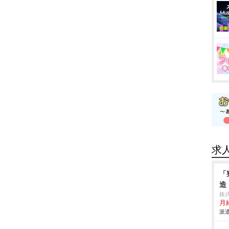
求
「
造
株
月給
派遣