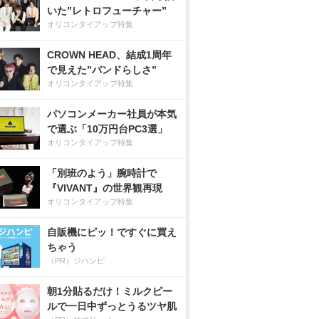
いた”レトロフューチャー”
オリコンタイアップ特集
CROWN HEAD、結成1周年
で見えた”バンドらしさ”
オリコンタイアップ特集
パソコンメーカー社員が本気
で選ぶ「10万円台PC3選」
オリコンタイアップ特集
「別班のよう」腕時計で
『VIVANT』の世界観再現
オリコンタイアップ特集
自販機にピッ！ですぐに買え
ちゃう
（PR）ジハンピ
朝1分貼るだけ！ミルクピー
ルで一日中ずっとうるツヤ肌