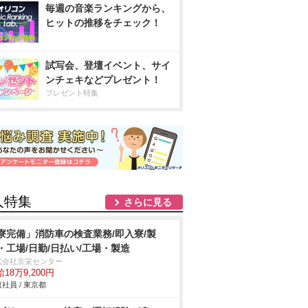
毎週の音楽ランキングから、
ヒットの推移をチェック！
試写会、登壇イベント、サイ
ンチェキなどプレゼント！
プレゼント特集
人特集
さらに見る
寮完備」消防車の検査業務/即入寮/製
・工場/日勤/日払い/工場・製造
式会社京栄センター
18万9,200円
社員 / 東京都