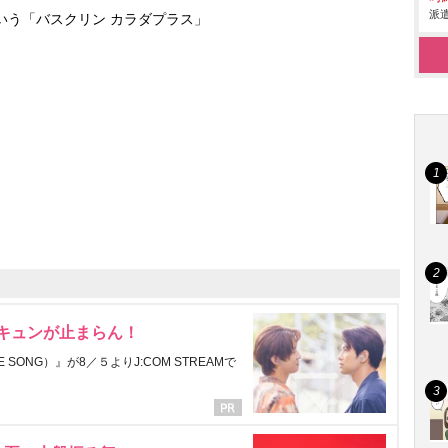
派遣
いう「バスクリン カラダプラス」
にキュンが止まらん！
ONG）』が8／５よりJ:COM STREAMで