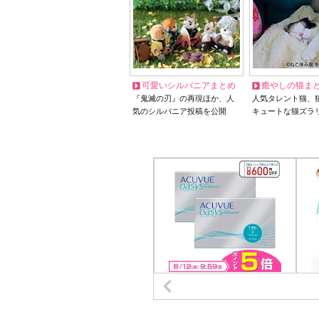
可愛いシルバニアまとめ
癒やしの猫ま
『鬼滅の刃』の再現ほか、人
人気タレント猫、
気のシルバニア投稿を公開
キュートな猫ズラ