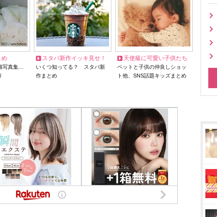
とめ
スタバ新作イッキ見せ！
天使級に可愛い子供たち
猫写真集…
いくつ知ってる？ スタバ新
ペットと子供の仲良しショッ
リ
作まとめ
ト他、SNS話題キッズまとめ