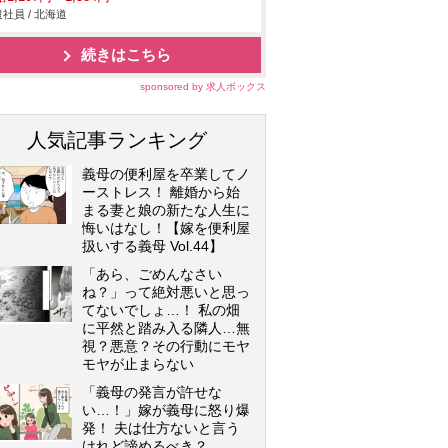
社員 / 北海道
続きはこちら
sponsored by 求人ボックス
人気記事ランキング
義母の便利屋を卒業してノ
ーストレス！ 離婚から始
まる妻と娘の新たな人生に
悔いはなし！【嫁を便利屋
扱いする義母 Vol.44】
「あら、ごめんなさい
ね？」って絶対悪いと思っ
てないでしょ…！ 私の畑
に平然と踏み入る隣人…無
視？悪意？その行動にモヤ
モヤが止まらない
「義母の発言が許せな
い…！」嫁が義母に怒り爆
発！ 夫は仕方ないと言う
けれど諦めるべき？