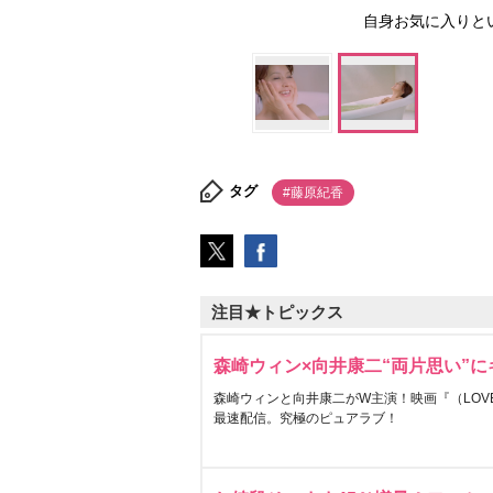
自身お気に入りと
タグ
#藤原紀香
注目★トピックス
森崎ウィン×向井康二“両片思い”
森崎ウィンと向井康二がW主演！映画『（LOVE S
最速配信。究極のピュアラブ！