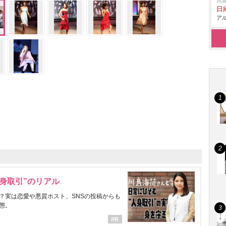
髙
日給
アル
身取引”のリアル
？実は恋愛や悪質ホスト、SNSの投稿からも
態。