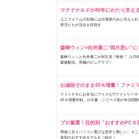
マクドナルドが40年にわたり支え
ユニフォームの右袖には出場者のみに与えられ
球児たちが頂点を目指す
森崎ウィン×向井康二“両片思い”
森崎ウィンと向井康二がW主演！映画『（LOVE S
最速配信。究極のピュアラブ！
お値段そのまま45％増量！ファミ
ファミチキにお弁当にアイスも!?ファミリーマ
45％増量作戦」が今夏、シリーズ初の年2回開
プロ厳選！目的別「おすすめPC９
用途に合うパソコン選びは意外と難しい。そこ
途別のおすすめモデルをご紹介！