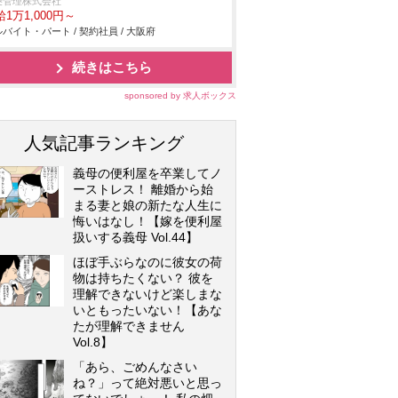
菱管理株式会社
1万1,000円～
バイト・パート / 契約社員 / 大阪府
続きはこちら
sponsored by 求人ボックス
人気記事ランキング
義母の便利屋を卒業してノ
ーストレス！ 離婚から始
まる妻と娘の新たな人生に
悔いはなし！【嫁を便利屋
扱いする義母 Vol.44】
ほぼ手ぶらなのに彼女の荷
物は持ちたくない？ 彼を
理解できないけど楽しまな
いともったいない！【あな
たが理解できません
Vol.8】
「あら、ごめんなさい
ね？」って絶対悪いと思っ