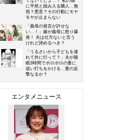
てないでしょ…！ 私の畑
に平然と踏み入る隣人…無
視？悪意？その行動にモヤ
モヤが止まらない
「義母の発言が許せな
い…！」嫁が義母に怒り爆
発！ 夫は仕方ないと言う
けれど諦めるべき？
「うるさいから子どもを連
れて外に行って？」夫が睡
眠3時間でボロボロの妻に
追い打ちをかける…妻の反
撃なるか？
エンタメニュース