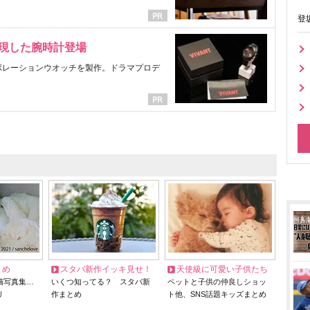
登
表現した腕時計登場
ラボレーションウオッチを製作。ドラマプロデ
とめ
スタバ新作イッキ見せ！
天使級に可愛い子供たち
猫写真集…
いくつ知ってる？ スタバ新
ペットと子供の仲良しショッ
リ
作まとめ
ト他、SNS話題キッズまとめ