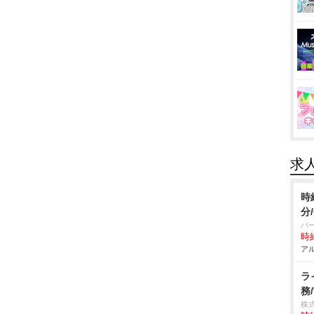
求
時
分
パ
時給
アル
ラ
務
株