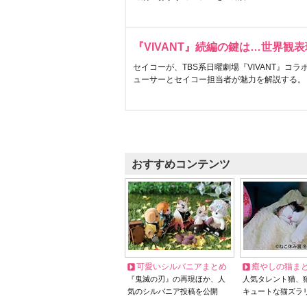
『VIVANT』続編の鍵は…世界観
セイコーが、TBS系日曜劇場『VIVANT』コ
ューサーとセイコー担当者が魅力を解説する。
おすすめコンテンツ
可愛いシルバニアまとめ
癒やしの猫ま
『鬼滅の刃』の再現ほか、人
人気タレント猫、
気のシルバニア投稿を公開
キュートな猫ズラ