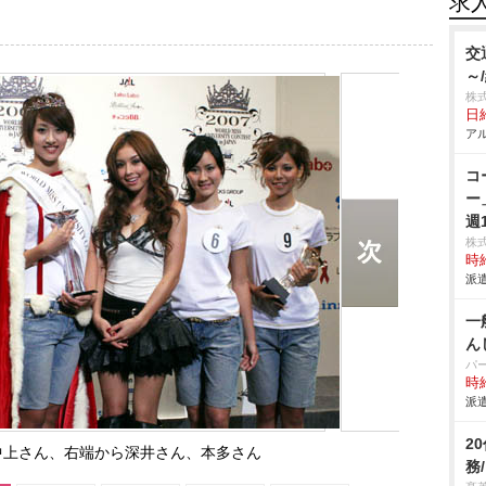
求
交
～
株
日給
アル
コ
ー
週
株
時給
派遣
一
ん
パ
時給
派遣
2
中上さん、右端から深井さん、本多さん
務