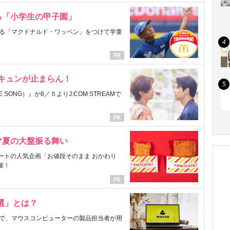
る「小学生の甲子園」
る「マクドナルド・ワッペン」をつけて学童
にキュンが止まらん！
ONG）』が8／５よりJ:COM STREAMで
マ夏の大盤振る舞い
ートの人気企画「お値段そのまま おかわり
催！
選」とは？
で、マウスコンピューターの製品担当者が用