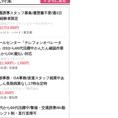
人特集
さらに見る
通誘導スタッフ募集/履歴書不要/週3日
/経験者限定
式会社アウトソーシングトータルサポート
1万4,000円
バイト・パート / 東京都
ールセンター「テレフォンオペレータ
」/20から60代活躍中かんたん確認作業
1からOK週払い対応
式会社ラブキャリア
1,600円～1,650円
社員 / 北海道
般事務・OA事務/派遣スタッフ就業中あ
しん長期残業なし17時台定時
ーソルテンプスタッフ株式会社
1,450円
社員 / 愛知県
0代から60代活躍中/警備・交通誘導/8h勤
/シフト制・直行直帰可