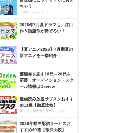
自販機にピッ！ですぐに買え
ちゃう
（PR）ジハンピ
2026年7月夏ドラマも、注目
作＆話題作が勢ぞろい！
【夏アニメ2026】7月期夏の
新アニメを一挙紹介！
芸能界を志す10代～20代を
応援！オーディション・スク
ール情報はDeview
漫画読み放題サブスクおすす
め11選【徹底比較】
オリコン顧客満足度ランキング
2026年動画配信サービスお
すすめ40選【徹底比較】