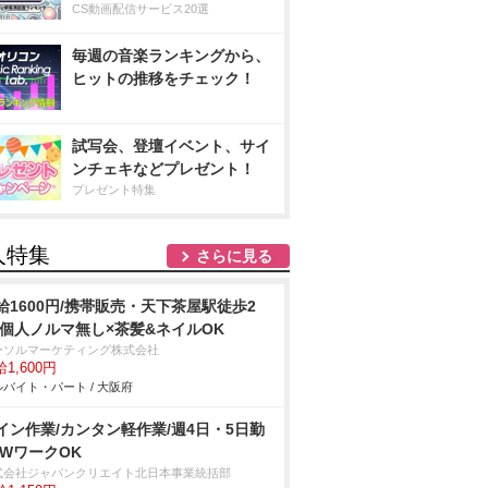
CS動画配信サービス20選
毎週の音楽ランキングから、
ヒットの推移をチェック！
試写会、登壇イベント、サイ
ンチェキなどプレゼント！
プレゼント特集
人特集
さらに見る
給1600円/携帯販売・天下茶屋駅徒歩2
/個人ノルマ無し×茶髪&ネイルOK
ーソルマーケティング株式会社
1,600円
バイト・パート / 大阪府
イン作業/カンタン軽作業/週4日・5日勤
/WワークOK
式会社ジャパンクリエイト北日本事業統括部