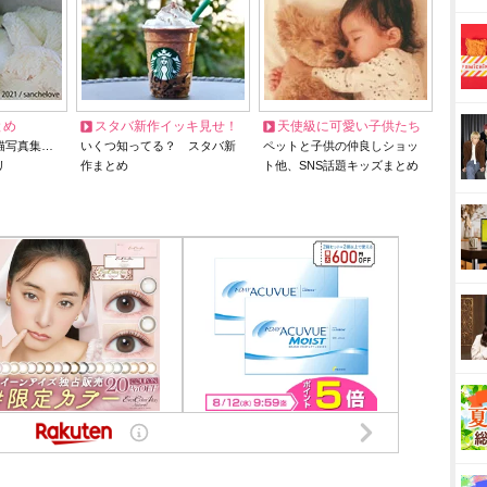
とめ
スタバ新作イッキ見せ！
天使級に可愛い子供たち
猫写真集…
いくつ知ってる？ スタバ新
ペットと子供の仲良しショッ
リ
作まとめ
ト他、SNS話題キッズまとめ