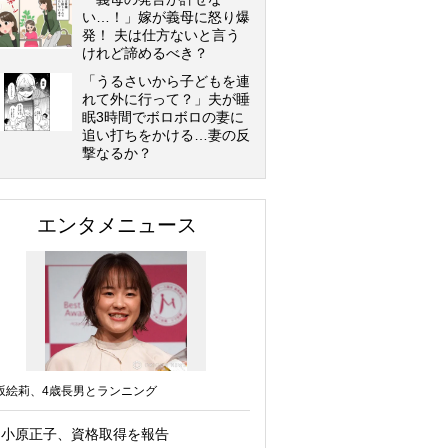
い…！」嫁が義母に怒り爆
発！ 夫は仕方ないと言う
けれど諦めるべき？
「うるさいから子どもを連
れて外に行って？」夫が睡
眠3時間でボロボロの妻に
追い打ちをかける…妻の反
撃なるか？
エンタメニュース
坂絵莉、4歳長男とランニング
小原正子、資格取得を報告