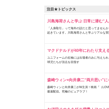
注目★トピックス
川島海荷さんと学ぶ 日常に潜む“人
「人身取引」って海外の話だと思ってませんか
起きています。川島海荷さんと学ぶリアルな実
マクドナルドが40年にわたり支え
ユニフォームの右袖には出場者のみに与えられ
球児たちが頂点を目指す
森崎ウィン×向井康二“両片思い”
森崎ウィンと向井康二がW主演！映画『（LOVE S
最速配信。究極のピュアラブ！