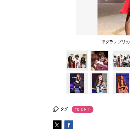
準グランプリ
タグ
#ＢＥＮＩ