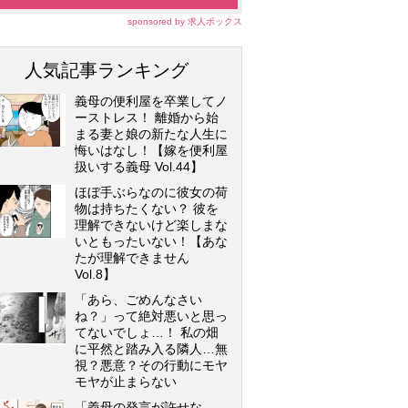
sponsored by 求人ボックス
人気記事ランキング
義母の便利屋を卒業してノ
ーストレス！ 離婚から始
まる妻と娘の新たな人生に
悔いはなし！【嫁を便利屋
扱いする義母 Vol.44】
ほぼ手ぶらなのに彼女の荷
物は持ちたくない？ 彼を
理解できないけど楽しまな
いともったいない！【あな
たが理解できません
Vol.8】
「あら、ごめんなさい
ね？」って絶対悪いと思っ
てないでしょ…！ 私の畑
に平然と踏み入る隣人…無
視？悪意？その行動にモヤ
モヤが止まらない
「義母の発言が許せな