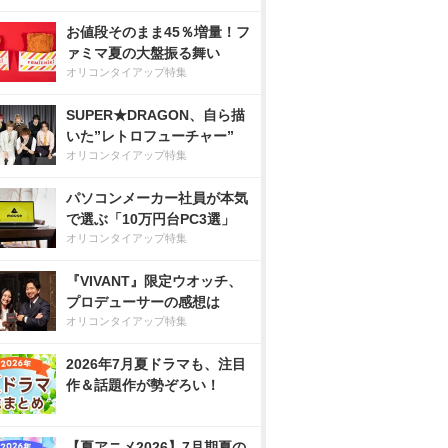
お値段そのまま45％増量！フ
ァミマ夏の大盤振る舞い
オリコンタイアップ特集
SUPER★DRAGON、自ら描
いた”レトロフューチャー”
オリコンタイアップ特集
パソコンメーカー社員が本気
で選ぶ「10万円台PC3選」
オリコンタイアップ特集
『VIVANT』限定ウオッチ、
プロデューサーの感想は
オリコンタイアップ特集
2026年7月夏ドラマも、注目
作＆話題作が勢ぞろい！
【夏アニメ2026】7月期夏の