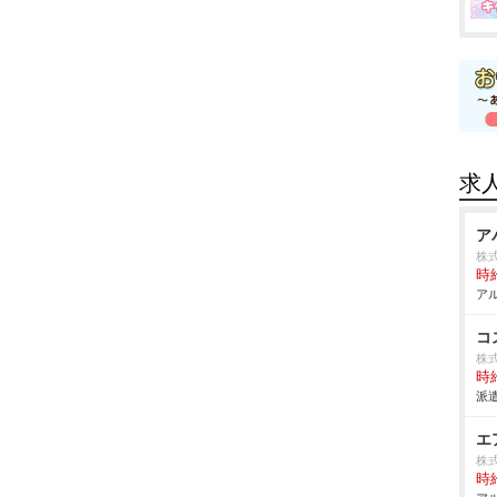
求
ア
株
時給
アル
コ
株
時給
派遣
エ
株
時給