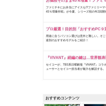
お値段そのまま45％増量！ファミ
ファミチキにお弁当にアイスも!?ファミリーマ
45％増量作戦」が今夏、シリーズ初の年2回開
プロ厳選！目的別「おすすめPC９
用途に合うパソコン選びは意外と難しい。そこ
途別のおすすめモデルをご紹介！
『VIVANT』続編の鍵は…世界観
セイコーが、TBS系日曜劇場『VIVANT』コ
ューサーとセイコー担当者が魅力を解説する。
おすすめコンテンツ