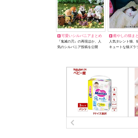
可愛いシルバニアまとめ
癒やしの猫ま
『鬼滅の刃』の再現ほか、人
人気タレント猫、
気のシルバニア投稿を公開
キュートな猫ズラ