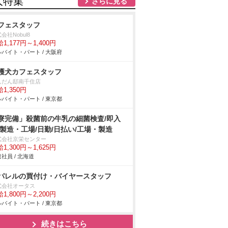
人特集
さらに見る
フェスタッフ
会社Nobul8
1,177円～1,400円
バイト・パート / 大阪府
護犬カフェスタッフ
んだん邸南千住店
1,350円
バイト・パート / 東京都
寮完備」殺菌前の牛乳の細菌検査/即入
/製造・工場/日勤/日払い/工場・製造
式会社京栄センター
1,300円～1,625円
社員 / 北海道
パレルの買付け・バイヤースタッフ
式会社オータス
1,800円～2,200円
バイト・パート / 東京都
続きはこちら