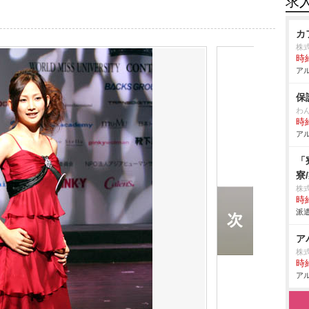
求
カ
株式
時給
アル
保
わ
時給
アル
「
寮
株
時給
派遣
ア
株
時給
アル