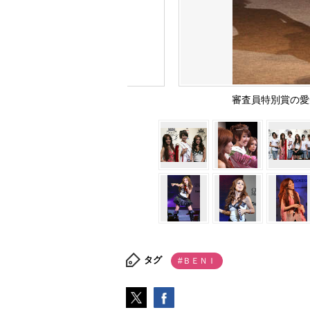
審査員特別賞の
タグ
#ＢＥＮＩ