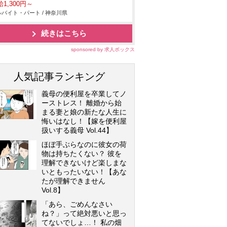
1,300円～
バイト・パート / 神奈川県
続きはこちら
sponsored by 求人ボックス
人気記事ランキング
義母の便利屋を卒業してノ
ーストレス！ 離婚から始
まる妻と娘の新たな人生に
悔いはなし！【嫁を便利屋
扱いする義母 Vol.44】
ほぼ手ぶらなのに彼女の荷
物は持ちたくない？ 彼を
理解できないけど楽しまな
いともったいない！【あな
たが理解できません
Vol.8】
「あら、ごめんなさい
ね？」って絶対悪いと思っ
てないでしょ…！ 私の畑