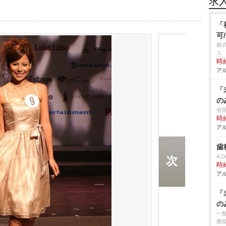
求
「
可
株
ス
時給
アル
「
の
有
時給
アル
歯
A D
時給
アル
「
の
一
療