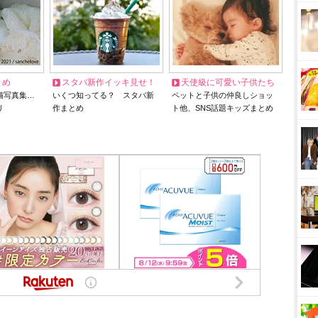
とめ
スタバ新作イッキ見せ！
天使級に可愛い子供たち
猫写真集…
いくつ知ってる？ スタバ新
ペットと子供の仲良しショッ
リ
作まとめ
ト他、SNS話題キッズまとめ