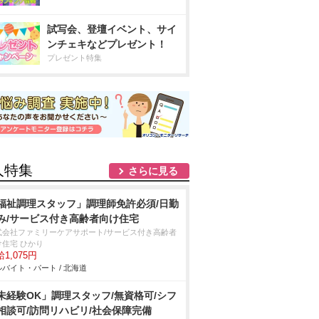
試写会、登壇イベント、サイ
ンチェキなどプレゼント！
プレゼント特集
人特集
さらに見る
福祉調理スタッフ」調理師免許必須/日勤
み/サービス付き高齢者向け住宅
式会社ファミリーケアサポート/サービス付き高齢者
け住宅 ひかり
1,075円
バイト・パート / 北海道
未経験OK」調理スタッフ/無資格可/シフ
相談可/訪問リハビリ/社会保障完備