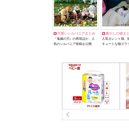
可愛いシルバニアまとめ
癒やしの猫ま
『鬼滅の刃』の再現ほか、人
人気タレント猫、
気のシルバニア投稿を公開
キュートな猫ズラ