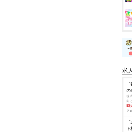
求
「
の
株
向
時給
アル
「
ト