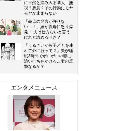
に平然と踏み入る隣人…無
視？悪意？その行動にモヤ
モヤが止まらない
「義母の発言が許せな
い…！」嫁が義母に怒り爆
発！ 夫は仕方ないと言う
けれど諦めるべき？
「うるさいから子どもを連
れて外に行って？」夫が睡
眠3時間でボロボロの妻に
追い打ちをかける…妻の反
撃なるか？
エンタメニュース