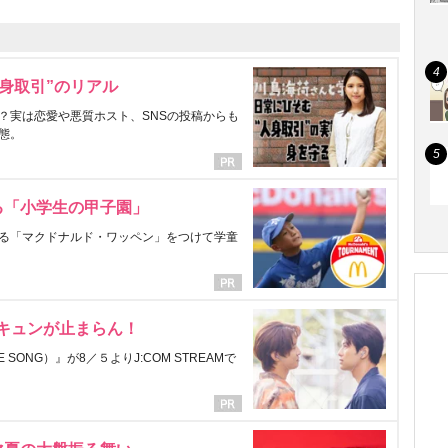
身取引”のリアル
？実は恋愛や悪質ホスト、SNSの投稿からも
態。
る「小学生の甲子園」
る「マクドナルド・ワッペン」をつけて学童
にキュンが止まらん！
ONG）』が8／５よりJ:COM STREAMで