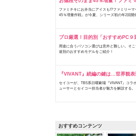
お値段そのまま45％増量！ファミ
ファミチキにお弁当にアイスも!?ファミリーマ
45％増量作戦」が今夏、シリーズ初の年2回開
プロ厳選！目的別「おすすめPC９
用途に合うパソコン選びは意外と難しい。そこ
途別のおすすめモデルをご紹介！
『VIVANT』続編の鍵は…世界観
セイコーが、TBS系日曜劇場『VIVANT』コ
ューサーとセイコー担当者が魅力を解説する。
おすすめコンテンツ