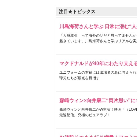
注目★トピックス
川島海荷さんと学ぶ 日常に潜む“人
「人身取引」って海外の話だと思ってませんか
起きています。川島海荷さんと学ぶリアルな実
マクドナルドが40年にわたり支え
ユニフォームの右袖には出場者のみに与えられ
球児たちが頂点を目指す
森崎ウィン×向井康二“両片思い”
森崎ウィンと向井康二がW主演！映画『（LOVE S
最速配信。究極のピュアラブ！