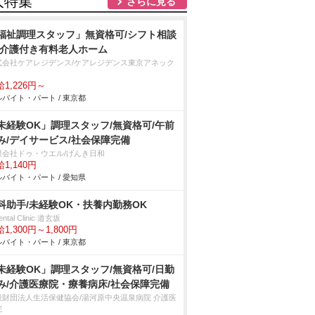
人特集
さらに見る
福祉調理スタッフ」無資格可/シフト相談
/介護付き有料老人ホーム
式会社ケアレジデンス/ケアレジデンス東京アネック
1,226円～
バイト・パート / 東京都
未経験OK」調理スタッフ/無資格可/午前
み/デイサービス/社会保障完備
限会社ドゥ・ウエル/げんき日和
1,140円
バイト・パート / 愛知県
科助手/未経験OK・扶養内勤務OK
ental Clinic 道玄坂
1,300円～1,800円
バイト・パート / 東京都
未経験OK」調理スタッフ/無資格可/日勤
み/介護医療院・療養病床/社会保障完備
般財団法人生活保健協会/湯河原中央温泉病院 介護医
院