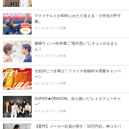
マクドナルドが40年にわたり支える「小学生の甲子
園」
オリコンタイアップ特集
森崎ウィン×向井康二“両片思い”にキュンが止まら
ん！
オリコンタイアップ特集
大好評につき再び！ファミマ名物45％増量キャンペ
ーン
オリコンタイアップ特集
SUPER★DRAGON、自ら描いた”レトロフューチャ
ー”
オリコンタイアップ特集
【驚愕】メーカー社員が推す「10万円台」神コスパ