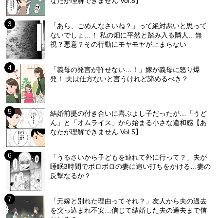
なたが理解できません Vol.8】
「あら、ごめんなさいね？」って絶対悪いと思って
ないでしょ…！ 私の畑に平然と踏み入る隣人…無
視？悪意？その行動にモヤモヤが止まらない
「義母の発言が許せない…！」嫁が義母に怒り爆
発！ 夫は仕方ないと言うけれど諦めるべき？
結婚前提の付き合いに喜ぶよし子だったが…「うど
ん」と「オムライス」から始まる小さな違和感【あ
なたが理解できません Vol.5】
「うるさいから子どもを連れて外に行って？」夫が
睡眠3時間でボロボロの妻に追い打ちをかける…妻の
反撃なるか？
「元嫁と別れた理由ってそれ？」友人から夫の過去
を突っ込まれ不安…信じて結婚した夫の過去まで信