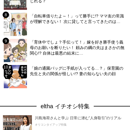
じれる？
「自転車借りたよ～！」って勝手に!? ママ友の常識
が理解できない！ 次に貸してと言ってきたのは…
「育休中でしょ？手伝って！」嫁を好き勝手使う義
母のお願いを断りたい！ 頼みの綱の夫はまさかの無
関心!? 自体は最悪の結末に…
「娘の通園バッグに手紙が入ってる…？」保育園の
先生と夫の関係が怪しい!? 妻の知らない夫の顔
eltha イチオシ特集
川島海荷さんと学ぶ 日常に潜む“人身取引”のリアル
オリコンタイアップ特集