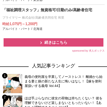
「福祉調理スタッフ」無資格可/日勤のみ/高齢者住宅
プライマリー 株式会社/高齢者共同住宅 和里
時給1,075円～1,200円
アルバイト・パート / 北海道
続きはこちら
sponsored by 求人ボックス
人気記事ランキング
義母の便利屋を卒業してノーストレス！ 離婚から始
まる妻と娘の新たな人生に悔いはなし！【嫁を便利
屋扱いする義母 Vol.44】
ほぼ手ぶらなのに彼女の荷物は持ちたくない？ 彼を
理解できないけど楽しまないともったいない！【あ