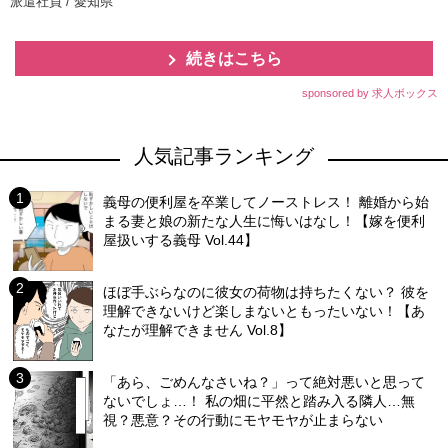
派遣社員 / 愛知県
続きはこちら
sponsored by 求人ボックス
人気記事ランキング
義母の便利屋を卒業してノーストレス！ 離婚から始
まる妻と娘の新たな人生に悔いはなし！【嫁を便利
屋扱いする義母 Vol.44】
ほぼ手ぶらなのに彼女の荷物は持ちたくない？ 彼を
理解できないけど楽しまないともったいない！【あ
なたが理解できません Vol.8】
「あら、ごめんなさいね？」って絶対悪いと思って
ないでしょ…！ 私の畑に平然と踏み入る隣人…無
視？悪意？その行動にモヤモヤが止まらない