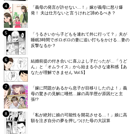
「義母の発言が許せない…！」嫁が義母に怒り爆
発！ 夫は仕方ないと言うけれど諦めるべき？
「うるさいから子どもを連れて外に行って？」夫が
睡眠3時間でボロボロの妻に追い打ちをかける…妻の
反撃なるか？
結婚前提の付き合いに喜ぶよし子だったが…「うど
ん」と「オムライス」から始まる小さな違和感【あ
なたが理解できません Vol.5】
「嫁に問題があるから息子が目移りしたのよ！」義
母の驚きの見解に唖然…嫁の高学歴が原因だと主
張!?
「私が絶対に娘の可能性を開花させる…！」娘に高
額を注ぎ自分の夢を押しつけた母の大誤算