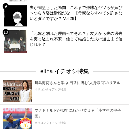
夫が闇堕ちした瞬間…これまで嫌味なヤツらが媚び
へつらう姿は滑稽だな！【母親ならすべてを許さな
いとダメですか？ Vol.28】
「元嫁と別れた理由ってそれ？」友人から夫の過去
を突っ込まれ不安…信じて結婚した夫の過去まで信
じれる？
eltha イチオシ特集
川島海荷さんと学ぶ 日常に潜む“人身取引”のリアル
オリコンタイアップ特集
マクドナルドが40年にわたり支える「小学生の甲子
園」
オリコンタイアップ特集