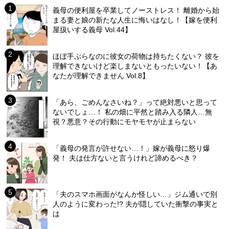
義母の便利屋を卒業してノーストレス！ 離婚から始
まる妻と娘の新たな人生に悔いはなし！【嫁を便利
屋扱いする義母 Vol.44】
ほぼ手ぶらなのに彼女の荷物は持ちたくない？ 彼を
理解できないけど楽しまないともったいない！【あ
なたが理解できません Vol.8】
「あら、ごめんなさいね？」って絶対悪いと思って
ないでしょ…！ 私の畑に平然と踏み入る隣人…無
視？悪意？その行動にモヤモヤが止まらない
「義母の発言が許せない…！」嫁が義母に怒り爆
発！ 夫は仕方ないと言うけれど諦めるべき？
「夫のスマホ画面がなんか怪しい…」ジム通いで別
人のように変わった!? 夫が隠していた衝撃の事実と
は