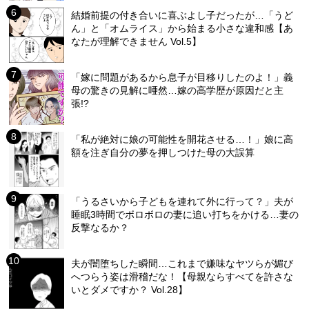
結婚前提の付き合いに喜ぶよし子だったが…「うど
ん」と「オムライス」から始まる小さな違和感【あ
なたが理解できません Vol.5】
「嫁に問題があるから息子が目移りしたのよ！」義
母の驚きの見解に唖然…嫁の高学歴が原因だと主
張!?
「私が絶対に娘の可能性を開花させる…！」娘に高
額を注ぎ自分の夢を押しつけた母の大誤算
「うるさいから子どもを連れて外に行って？」夫が
睡眠3時間でボロボロの妻に追い打ちをかける…妻の
反撃なるか？
夫が闇堕ちした瞬間…これまで嫌味なヤツらが媚び
へつらう姿は滑稽だな！【母親ならすべてを許さな
いとダメですか？ Vol.28】