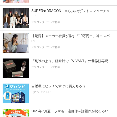
SUPER★DRAGON、自ら描いた”レトロフューチャ
ー”
オリコンタイアップ特集
【驚愕】メーカー社員が推す「10万円台」神コスパ
PC
オリコンタイアップ特集
「別班のよう」腕時計で『VIVANT』の世界観再現
オリコンタイアップ特集
自販機にピッ！ですぐに買えちゃう
（PR）ジハンピ
2026年7月夏ドラマも、注目作＆話題作が勢ぞろい！