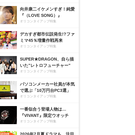
向井康二イケメンすぎ！純愛
『（LOVE SONG）』
オリコンタイアップ特集
デカすぎ都市伝説発生!?ファ
ミマ45％増量作戦再来
オリコンタイアップ特集
SUPER★DRAGON、自ら描
いた”レトロフューチャー”
オリコンタイアップ特集
パソコンメーカー社員が本気
で選ぶ「10万円台PC3選」
オリコンタイアップ特集
一番似合う登場人物は…
『VIVANT』限定ウオッチ
オリコンタイアップ特集
2026年7月夏ドラマも、注目