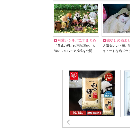
可愛いシルバニアまとめ
癒やしの猫ま
『鬼滅の刃』の再現ほか、人
人気タレント猫、
気のシルバニア投稿を公開
キュートな猫ズラ