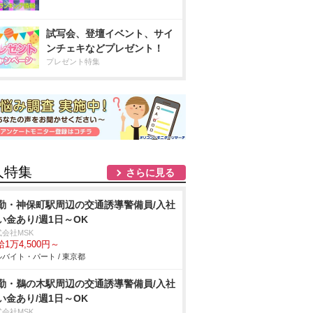
試写会、登壇イベント、サイ
ンチェキなどプレゼント！
プレゼント特集
人特集
さらに見る
勤・神保町駅周辺の交通誘導警備員/入社
い金あり/週1日～OK
式会社MSK
1万4,500円～
バイト・パート / 東京都
勤・鵜の木駅周辺の交通誘導警備員/入社
い金あり/週1日～OK
式会社MSK