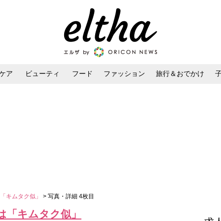
ケア
ビューティ
フード
ファッション
旅行＆おでかけ
ンケア
ダイエット・ボディケア
ヘアスタイル・ヘアアレンジ
は「キムタク似」
> 写真・詳細 4枚目
は「キムタク似」