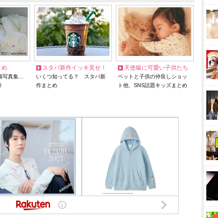
とめ
スタバ新作イッキ見せ！
天使級に可愛い子供たち
猫写真集…
いくつ知ってる？ スタバ新
ペットと子供の仲良しショッ
リ
作まとめ
ト他、SNS話題キッズまとめ