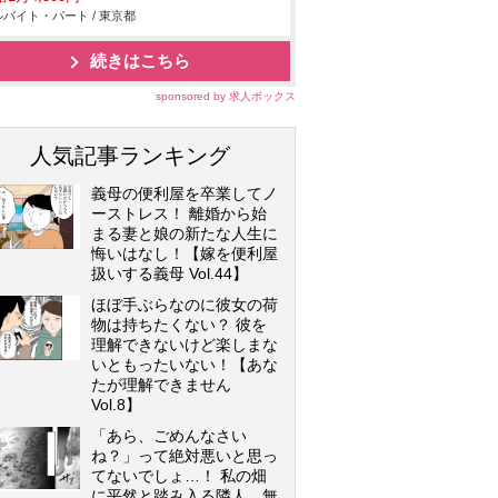
バイト・パート / 東京都
続きはこちら
sponsored by 求人ボックス
人気記事ランキング
義母の便利屋を卒業してノ
ーストレス！ 離婚から始
まる妻と娘の新たな人生に
悔いはなし！【嫁を便利屋
扱いする義母 Vol.44】
ほぼ手ぶらなのに彼女の荷
物は持ちたくない？ 彼を
理解できないけど楽しまな
いともったいない！【あな
たが理解できません
Vol.8】
「あら、ごめんなさい
ね？」って絶対悪いと思っ
てないでしょ…！ 私の畑
に平然と踏み入る隣人…無