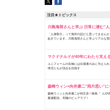
注目★トピックス
川島海荷さんと学ぶ 日常に潜む“人
「人身取引」って海外の話だと思ってませんか
起きています。川島海荷さんと学ぶリアルな実
マクドナルドが40年にわたり支え
ユニフォームの右袖には出場者のみに与えられ
球児たちが頂点を目指す
森崎ウィン×向井康二“両片思い”
森崎ウィンと向井康二がW主演！映画『（LOVE S
最速配信。究極のピュアラブ！