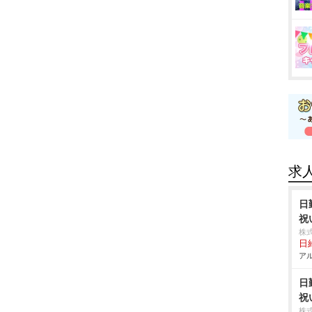
求
日
祝
株
日給
アル
日
祝
株