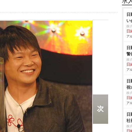
求
日
い
株
日給
アル
日
警
株
日給
アル
日
祝
株
日給
アル
日
社
株
日給