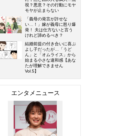
視？悪意？その行動にモヤ
モヤが止まらない
「義母の発言が許せな
い…！」嫁が義母に怒り爆
発！ 夫は仕方ないと言う
けれど諦めるべき？
結婚前提の付き合いに喜ぶ
よし子だったが…「うど
ん」と「オムライス」から
始まる小さな違和感【あな
たが理解できません
Vol.5】
エンタメニュース