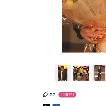
タグ
#星田英利