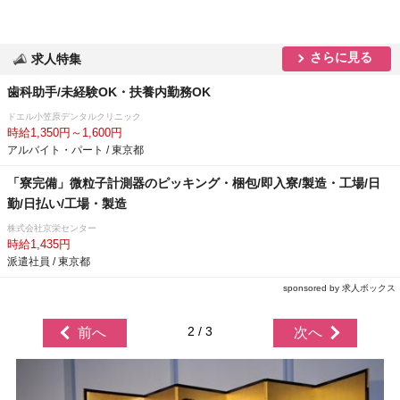
さらに見る
求人特集
歯科助手/未経験OK・扶養内勤務OK
ドエル小笠原デンタルクリニック
時給1,350円～1,600円
アルバイト・パート / 東京都
「寮完備」微粒子計測器のピッキング・梱包/即入寮/製造・工場/日
勤/日払い/工場・製造
株式会社京栄センター
時給1,435円
派遣社員 / 東京都
sponsored by 求人ボックス
2 / 3
前へ
次へ