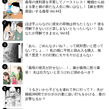
義母の便利屋を卒業してノーストレス！ 離婚から始
まる妻と娘の新たな人生に悔いはなし！【嫁を便利
屋扱いする義母 Vol.44】
ほぼ手ぶらなのに彼女の荷物は持ちたくない？ 彼を
理解できないけど楽しまないともったいない！【あ
なたが理解できません Vol.8】
「あら、ごめんなさいね？」って絶対悪いと思って
ないでしょ…！ 私の畑に平然と踏み入る隣人…無
視？悪意？その行動にモヤモヤが止まらない
「義母の発言が許せない…！」嫁が義母に怒り爆
発！ 夫は仕方ないと言うけれど諦めるべき？
「うるさいから子どもを連れて外に行って？」夫が
睡眠3時間でボロボロの妻に追い打ちをかける…妻の
反撃なるか？