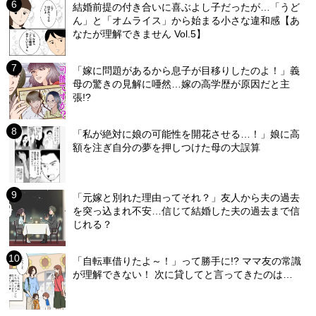
結婚前提の付き合いに喜ぶよし子だったが…「うど
ん」と「オムライス」から始まる小さな違和感【あ
なたが理解できません Vol.5】
「嫁に問題があるから息子が目移りしたのよ！」義
母の驚きの見解に唖然…嫁の高学歴が原因だと主
張!?
「私が絶対に娘の可能性を開花させる…！」娘に高
額を注ぎ自分の夢を押しつけた母の大誤算
「元嫁と別れた理由ってそれ？」友人から夫の過去
を突っ込まれ不安…信じて結婚した夫の過去まで信
じれる？
「自転車借りたよ～！」って勝手に!? ママ友の常識
が理解できない！ 次に貸してと言ってきたのは…