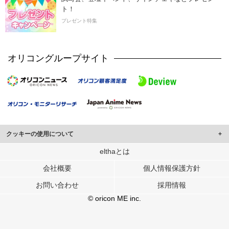
ト！
プレゼント特集
オリコングループサイト
クッキーの使用について
このサイトでは Cookie を使用して、ユーザーに合わせたコンテンツや広告の
elthaとは
表示、ソーシャル メディア機能の提供、広告の表示回数やクリック数の測定を
会社概要
個人情報保護方針
行っています。
また、ユーザーによるサイトの利用状況についても情報を収集し、ソーシャル
お問い合わせ
採用情報
メディアや広告配信、データ解析の各パートナーに提供しています。
各パートナーは、この情報とユーザーが各パートナーに提供した他の情報や、
© oricon ME inc.
ユーザーが各パートナーのサービスを使用したときに収集した他の情報を組み
合わせて使用することがあります。