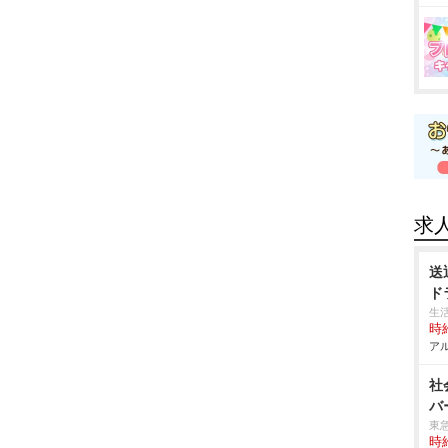
求
送
ド
生
時給
アル
社
バ
東
時給