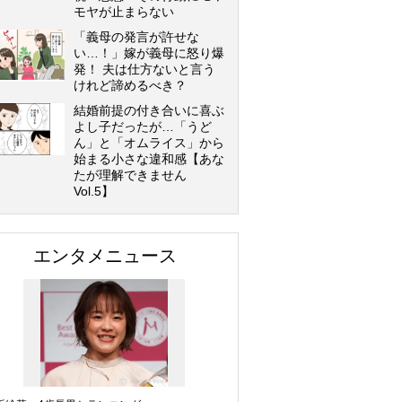
モヤが止まらない
「義母の発言が許せな
い…！」嫁が義母に怒り爆
発！ 夫は仕方ないと言う
けれど諦めるべき？
結婚前提の付き合いに喜ぶ
よし子だったが…「うど
ん」と「オムライス」から
始まる小さな違和感【あな
たが理解できません
Vol.5】
エンタメニュース