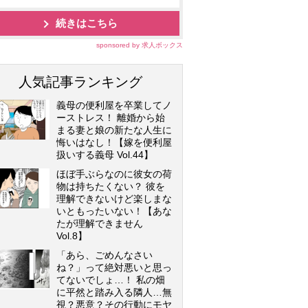
続きはこちら
sponsored by 求人ボックス
人気記事ランキング
義母の便利屋を卒業してノ
ーストレス！ 離婚から始
まる妻と娘の新たな人生に
悔いはなし！【嫁を便利屋
扱いする義母 Vol.44】
ほぼ手ぶらなのに彼女の荷
物は持ちたくない？ 彼を
理解できないけど楽しまな
いともったいない！【あな
たが理解できません
Vol.8】
「あら、ごめんなさい
ね？」って絶対悪いと思っ
てないでしょ…！ 私の畑
に平然と踏み入る隣人…無
視？悪意？その行動にモヤ