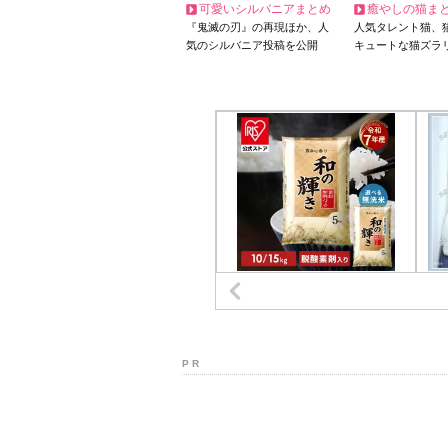
可愛いシルバニアまとめ
癒やしの猫ま
『鬼滅の刃』の再現ほか、人
人気タレント猫、
気のシルバニア投稿を公開
キュートな猫ズラ
P R