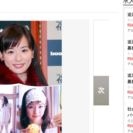
求
送
サ
時給
アル
送
募
デ
時給
アル
送
募
デ
時給
アル
社
バ
東
時給
アル