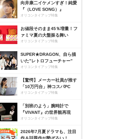
向井康二イケメンすぎ！純愛
『（LOVE SONG）』
オリコンタイアップ特集
お値段そのまま45％増量！フ
ァミマ夏の大盤振る舞い
オリコンタイアップ特集
SUPER★DRAGON、自ら描
いた”レトロフューチャー”
オリコンタイアップ特集
【驚愕】メーカー社員が推す
「10万円台」神コスパPC
オリコンタイアップ特集
「別班のよう」腕時計で
『VIVANT』の世界観再現
オリコンタイアップ特集
2026年7月夏ドラマも、注目
作＆話題作が勢ぞろい！