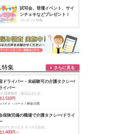
試写会、登壇イベント、サイ
ンチェキなどプレゼント！
プレゼント特集
人特集
さらに見る
迎ドライバー・未経験可の介護タクシー/
ライバー
活介護事業所「葉山はばたき」
1,510円
バイト・パート / 神奈川県
会保険完備の職場で介護タクシー/ドライ
ー
急のデイサービス オハナ元住吉
1,400円～