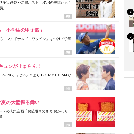
？実は恋愛や悪質ホスト、SNSの投稿からも
態。
る「小学生の甲子園」
る「マクドナルド・ワッペン」をつけて学童
にキュンが止まらん！
ONG）』が8／５よりJ:COM STREAMで
マ夏の大盤振る舞い
ートの人気企画「お値段そのまま おかわり
催！