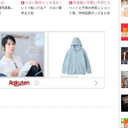
とめ
スタバ新作イッキ見せ！
天使級に可愛い子供たち
猫写真集…
いくつ知ってる？ スタバ新
ペットと子供の仲良しショッ
リ
作まとめ
ト他、SNS話題キッズまとめ