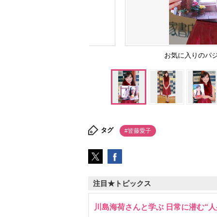
お気に入りのパ
タグ
#皆藤愛子
注目★トピックス
川島海荷さんと学ぶ 日常に潜む“人