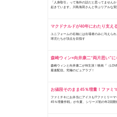
「人身取引」って海外の話だと思ってませんか
起きています。川島海荷さんと学ぶリアルな実
マクドナルドが40年にわたり支え
ユニフォームの右袖には出場者のみに与えられ
球児たちが頂点を目指す
森崎ウィン×向井康二“両片思い”
森崎ウィンと向井康二がW主演！映画『（LOVE S
最速配信。究極のピュアラブ！
お値段そのまま45％増量！ファミ
ファミチキにお弁当にアイスも!?ファミリーマ
45％増量作戦」が今夏、シリーズ初の年2回開