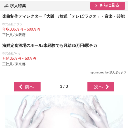
さらに見る
求人特集
楽曲制作ディレクター「大阪」/放送「テレビ/ラジオ」・音楽・芸能
株式会社アプラ
年収336万円～500万円
正社員 / 大阪府
海鮮定食酒場のホール/未経験でも月給35万円/駅チカ
株式会社Dazy
月給35万円～50万円
正社員 / 東京都
sponsored by 求人ボックス
3 / 3
前へ
次へ