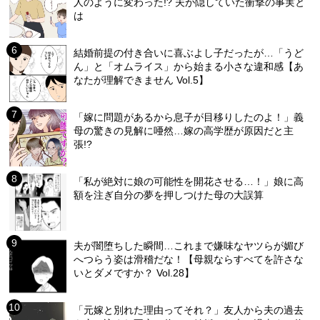
人のように変わった!? 夫が隠していた衝撃の事実と
は
結婚前提の付き合いに喜ぶよし子だったが…「うど
ん」と「オムライス」から始まる小さな違和感【あ
なたが理解できません Vol.5】
「嫁に問題があるから息子が目移りしたのよ！」義
母の驚きの見解に唖然…嫁の高学歴が原因だと主
張!?
「私が絶対に娘の可能性を開花させる…！」娘に高
額を注ぎ自分の夢を押しつけた母の大誤算
夫が闇堕ちした瞬間…これまで嫌味なヤツらが媚び
へつらう姿は滑稽だな！【母親ならすべてを許さな
いとダメですか？ Vol.28】
「元嫁と別れた理由ってそれ？」友人から夫の過去