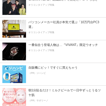
オリコンタイアップ特集
パソコンメーカー社員が本気で選ぶ「10万円台PC3
選」
オリコンタイアップ特集
一番似合う登場人物は…『VIVANT』限定ウオッチ
オリコンタイアップ特集
自販機にピッ！ですぐに買えちゃう
（PR）ジハンピ
朝1分貼るだけ！ミルクピールで一日中ずっとうるツ
ヤ肌
（PR）サボリーノ