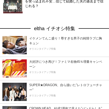
を突っ込まれ不安…信じて結婚した夫の過去まで信
じれる？
eltha イチオシ特集
イケメンてんこ盛り！尊すぎる男子の純情ラブに胸
キュン
オリコンタイアップ特集
大好評につき再び！ファミマ名物45％増量キャンペ
ーン
オリコンタイアップ特集
SUPER★DRAGON、自ら描いた”レトロフューチャ
ー”
オリコンタイアップ特集
CROWN HEAD、結成1周年で見えた”バンドらしさ”