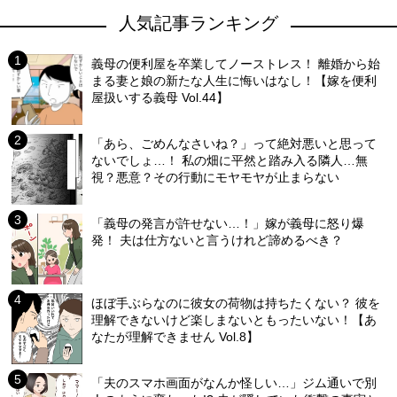
人気記事ランキング
義母の便利屋を卒業してノーストレス！ 離婚から始
まる妻と娘の新たな人生に悔いはなし！【嫁を便利
屋扱いする義母 Vol.44】
「あら、ごめんなさいね？」って絶対悪いと思って
ないでしょ…！ 私の畑に平然と踏み入る隣人…無
視？悪意？その行動にモヤモヤが止まらない
「義母の発言が許せない…！」嫁が義母に怒り爆
発！ 夫は仕方ないと言うけれど諦めるべき？
ほぼ手ぶらなのに彼女の荷物は持ちたくない？ 彼を
理解できないけど楽しまないともったいない！【あ
なたが理解できません Vol.8】
「夫のスマホ画面がなんか怪しい…」ジム通いで別