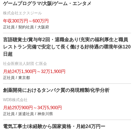
ゲームプログラマ/大阪/ゲーム・エンタメ
株式会社エクスジール
年収300万円～600万円
正社員 / 契約社員 / 大阪府
言語聴覚士/賞与年2回・退職金あり!充実の福利厚生と職員
レストラン完備で安定して長く働ける好待遇の環境年休120
日超
社会医療法人財団 仁医会
月給24万1,900円～32万1,900円
正社員 / 東京都
創薬開発におけるタンパク質の発現精製/化学分析
WDB株式会社
月給29万900円～34万5,900円
正社員 / 派遣社員 / 神奈川県
電気工事士/未経験から国家資格・月給24万円ー