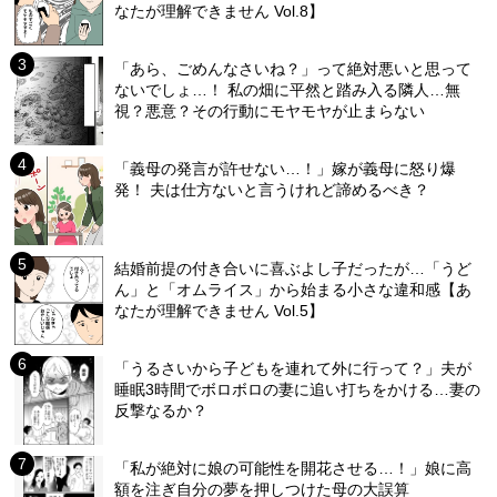
なたが理解できません Vol.8】
「あら、ごめんなさいね？」って絶対悪いと思って
ないでしょ…！ 私の畑に平然と踏み入る隣人…無
視？悪意？その行動にモヤモヤが止まらない
「義母の発言が許せない…！」嫁が義母に怒り爆
発！ 夫は仕方ないと言うけれど諦めるべき？
結婚前提の付き合いに喜ぶよし子だったが…「うど
ん」と「オムライス」から始まる小さな違和感【あ
なたが理解できません Vol.5】
「うるさいから子どもを連れて外に行って？」夫が
睡眠3時間でボロボロの妻に追い打ちをかける…妻の
反撃なるか？
「私が絶対に娘の可能性を開花させる…！」娘に高
額を注ぎ自分の夢を押しつけた母の大誤算