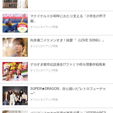
マクドナルドが40年にわたり支える「小学生の甲子
園」
オリコンタイアップ特集
向井康二イケメンすぎ！純愛『（LOVE SONG）』
オリコンタイアップ特集
デカすぎ都市伝説発生!?ファミマ45％増量作戦再来
オリコンタイアップ特集
SUPER★DRAGON、自ら描いた”レトロフューチャ
ー”
オリコンタイアップ特集
パソコンメーカー社員が本気で選ぶ「10万円台PC3