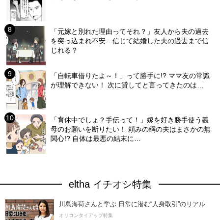
「元嫁と別れた理由ってそれ？」友人から夫の過去
を突っ込まれ不安…信じて結婚した夫の過去まで信
じれる？
「自転車借りたよ～！」って勝手に!? ママ友の常識
が理解できない！ 次に貸してと言ってきたのは…
「育休中でしょ？手伝って！」嫁を好き勝手使う義
母のお願いを断りたい！ 頼みの綱の夫はまさかの無
関心!? 自体は最悪の結末に…
eltha イチオシ特集
川島海荷さんと学ぶ 日常に潜む“人身取引”のリアル
オリコンタイアップ特集