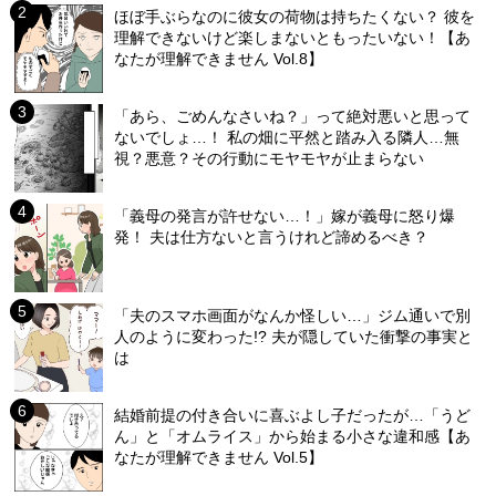
ほぼ手ぶらなのに彼女の荷物は持ちたくない？ 彼を
理解できないけど楽しまないともったいない！【あ
なたが理解できません Vol.8】
「あら、ごめんなさいね？」って絶対悪いと思って
ないでしょ…！ 私の畑に平然と踏み入る隣人…無
視？悪意？その行動にモヤモヤが止まらない
「義母の発言が許せない…！」嫁が義母に怒り爆
発！ 夫は仕方ないと言うけれど諦めるべき？
「夫のスマホ画面がなんか怪しい…」ジム通いで別
人のように変わった!? 夫が隠していた衝撃の事実と
は
結婚前提の付き合いに喜ぶよし子だったが…「うど
ん」と「オムライス」から始まる小さな違和感【あ
なたが理解できません Vol.5】