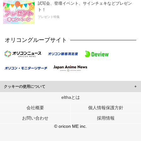
試写会、登壇イベント、サインチェキなどプレゼン
ト！
プレゼント特集
オリコングループサイト
クッキーの使用について
このサイトでは Cookie を使用して、ユーザーに合わせたコンテンツや広告の
elthaとは
表示、ソーシャル メディア機能の提供、広告の表示回数やクリック数の測定を
会社概要
個人情報保護方針
行っています。
また、ユーザーによるサイトの利用状況についても情報を収集し、ソーシャル
お問い合わせ
採用情報
メディアや広告配信、データ解析の各パートナーに提供しています。
各パートナーは、この情報とユーザーが各パートナーに提供した他の情報や、
© oricon ME inc.
ユーザーが各パートナーのサービスを使用したときに収集した他の情報を組み
合わせて使用することがあります。