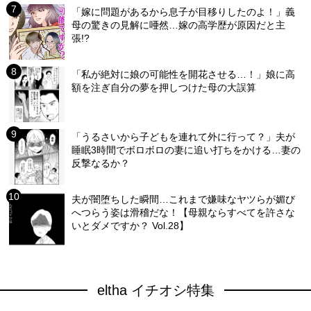
「嫁に問題があるから息子が目移りしたのよ！」義
母の驚きの見解に唖然…嫁の高学歴が原因だと主
張!?
「私が絶対に娘の可能性を開花させる…！」娘に高
額を注ぎ自分の夢を押しつけた母の大誤算
「うるさいから子どもを連れて外に行って？」夫が
睡眠3時間でボロボロの妻に追い打ちをかける…妻の
反撃なるか？
夫が闇堕ちした瞬間…これまで嫌味なヤツらが媚び
へつらう姿は滑稽だな！【母親ならすべてを許さな
いとダメですか？ Vol.28】
eltha イチオシ特集