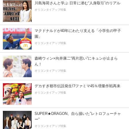
川島海荷さんと学ぶ 日常に潜む“人身取引”のリアル
オリコンタイアップ特集
マクドナルドが40年にわたり支える「小学生の甲子
園」
オリコンタイアップ特集
森崎ウィン×向井康二“両片思い”にキュンが止まら
ん！
オリコンタイアップ特集
デカすぎ都市伝説発生!?ファミマ45％増量作戦再来
オリコンタイアップ特集
SUPER★DRAGON、自ら描いた”レトロフューチャ
ー”
オリコンタイアップ特集