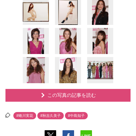
この写真の記事を読む
#蜷川実花
#秋吉久美子
#中島知子