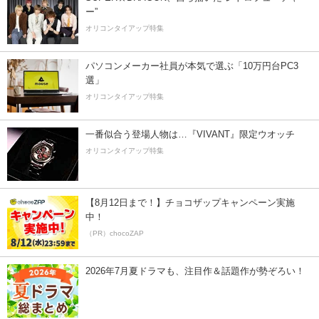
ー”
オリコンタイアップ特集
パソコンメーカー社員が本気で選ぶ「10万円台PC3
選」
オリコンタイアップ特集
一番似合う登場人物は…『VIVANT』限定ウオッチ
オリコンタイアップ特集
【8月12日まで！】チョコザップキャンペーン実施
中！
（PR）chocoZAP
2026年7月夏ドラマも、注目作＆話題作が勢ぞろい！