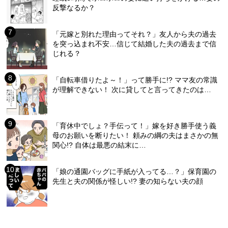
反撃なるか？
「元嫁と別れた理由ってそれ？」友人から夫の過去
を突っ込まれ不安…信じて結婚した夫の過去まで信
じれる？
「自転車借りたよ～！」って勝手に!? ママ友の常識
が理解できない！ 次に貸してと言ってきたのは…
「育休中でしょ？手伝って！」嫁を好き勝手使う義
母のお願いを断りたい！ 頼みの綱の夫はまさかの無
関心!? 自体は最悪の結末に…
「娘の通園バッグに手紙が入ってる…？」保育園の
先生と夫の関係が怪しい!? 妻の知らない夫の顔