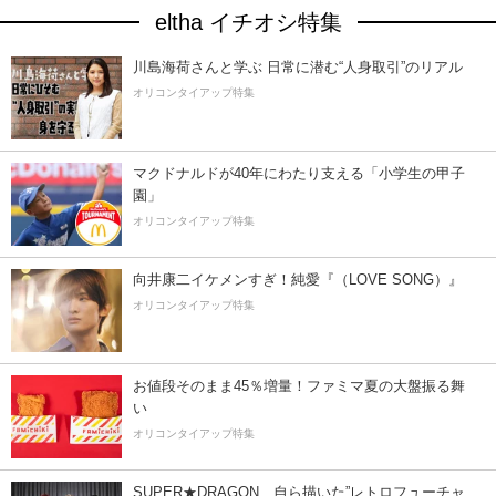
eltha イチオシ特集
川島海荷さんと学ぶ 日常に潜む“人身取引”のリアル
オリコンタイアップ特集
マクドナルドが40年にわたり支える「小学生の甲子
園」
オリコンタイアップ特集
向井康二イケメンすぎ！純愛『（LOVE SONG）』
オリコンタイアップ特集
お値段そのまま45％増量！ファミマ夏の大盤振る舞
い
オリコンタイアップ特集
SUPER★DRAGON、自ら描いた”レトロフューチャ