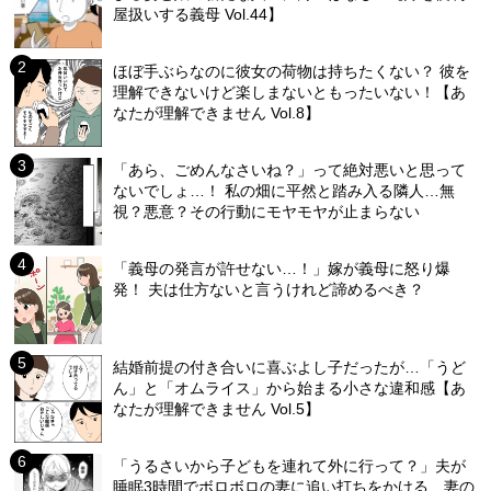
屋扱いする義母 Vol.44】
ほぼ手ぶらなのに彼女の荷物は持ちたくない？ 彼を
理解できないけど楽しまないともったいない！【あ
なたが理解できません Vol.8】
「あら、ごめんなさいね？」って絶対悪いと思って
ないでしょ…！ 私の畑に平然と踏み入る隣人…無
視？悪意？その行動にモヤモヤが止まらない
「義母の発言が許せない…！」嫁が義母に怒り爆
発！ 夫は仕方ないと言うけれど諦めるべき？
結婚前提の付き合いに喜ぶよし子だったが…「うど
ん」と「オムライス」から始まる小さな違和感【あ
なたが理解できません Vol.5】
「うるさいから子どもを連れて外に行って？」夫が
睡眠3時間でボロボロの妻に追い打ちをかける…妻の