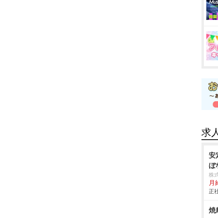
求
安
ぼ
株
月
正社
焼