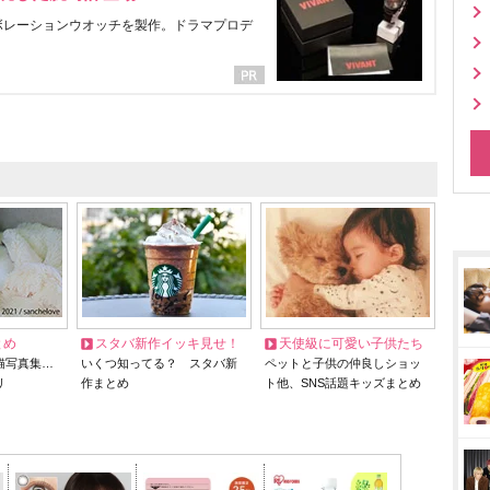
ラボレーションウオッチを製作。ドラマプロデ
とめ
スタバ新作イッキ見せ！
天使級に可愛い子供たち
猫写真集…
いくつ知ってる？ スタバ新
ペットと子供の仲良しショッ
リ
作まとめ
ト他、SNS話題キッズまとめ