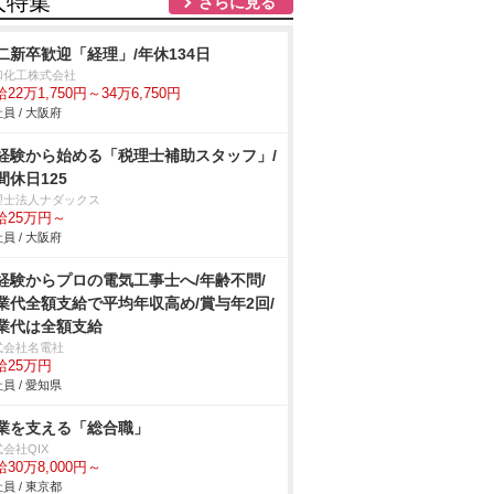
人特集
さらに見る
二新卒歓迎「経理」/年休134日
和化工株式会社
22万1,750円～34万6,750円
員 / 大阪府
経験から始める「税理士補助スタッフ」/
間休日125
理士法人ナダックス
給25万円～
員 / 大阪府
経験からプロの電気工事士へ/年齢不問/
業代全額支給で平均年収高め/賞与年2回/
業代は全額支給
式会社名電社
給25万円
員 / 愛知県
業を支える「総合職」
会社QIX
30万8,000円～
員 / 東京都