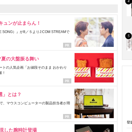
にキュンが止まらん！
ONG）』が8／５よりJ:COM STREAMで
マ夏の大盤振る舞い
ートの人気企画「お値段そのまま おかわり
催！
選」とは？
で、マウスコンピューターの製品担当者が用
登
表現した腕時計登場