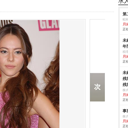
求
第
昭
月給
正社
未
年
税
月
正社
未
残
残
株
月
正社
事
株式
月給
正社