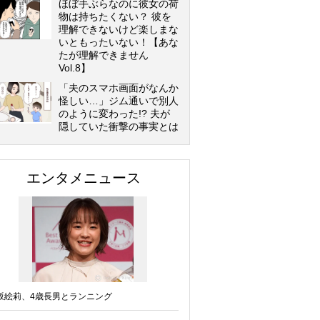
ほぼ手ぶらなのに彼女の荷
物は持ちたくない？ 彼を
理解できないけど楽しまな
いともったいない！【あな
たが理解できません
Vol.8】
「夫のスマホ画面がなんか
怪しい…」ジム通いで別人
のように変わった!? 夫が
隠していた衝撃の事実とは
エンタメニュース
坂絵莉、4歳長男とランニング