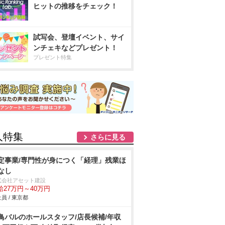
ヒットの推移をチェック！
試写会、登壇イベント、サイ
ンチェキなどプレゼント！
プレゼント特集
人特集
さらに見る
定事業/専門性が身につく「経理」残業ほ
なし
式会社アセット建設
給27万円～40万円
員 / 東京都
鳥バルのホールスタッフ/店長候補/年収