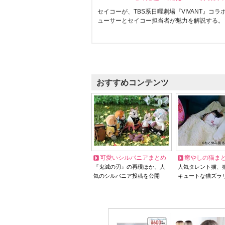
セイコーが、TBS系日曜劇場『VIVANT』コ
ューサーとセイコー担当者が魅力を解説する。
おすすめコンテンツ
可愛いシルバニアまとめ
癒やしの猫ま
『鬼滅の刃』の再現ほか、人
人気タレント猫、
気のシルバニア投稿を公開
キュートな猫ズラ