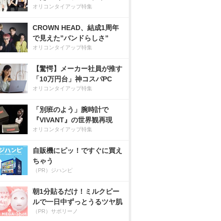
オリコンタイアップ特集
CROWN HEAD、結成1周年
で見えた”バンドらしさ”
オリコンタイアップ特集
【驚愕】メーカー社員が推す
「10万円台」神コスパPC
オリコンタイアップ特集
「別班のよう」腕時計で
『VIVANT』の世界観再現
オリコンタイアップ特集
自販機にピッ！ですぐに買え
ちゃう
（PR）ジハンピ
朝1分貼るだけ！ミルクピー
ルで一日中ずっとうるツヤ肌
（PR）サボリーノ