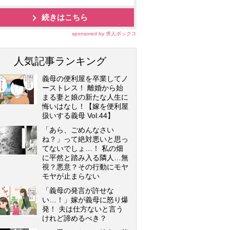
続きはこちら
sponsored by 求人ボックス
人気記事ランキング
義母の便利屋を卒業してノ
ーストレス！ 離婚から始
まる妻と娘の新たな人生に
悔いはなし！【嫁を便利屋
扱いする義母 Vol.44】
「あら、ごめんなさい
ね？」って絶対悪いと思っ
てないでしょ…！ 私の畑
に平然と踏み入る隣人…無
視？悪意？その行動にモヤ
モヤが止まらない
「義母の発言が許せな
い…！」嫁が義母に怒り爆
発！ 夫は仕方ないと言う
けれど諦めるべき？