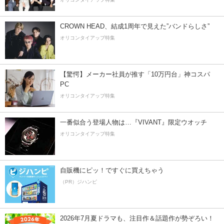
CROWN HEAD、結成1周年で見えた”バンドらしさ”
オリコンタイアップ特集
【驚愕】メーカー社員が推す「10万円台」神コスパ
PC
オリコンタイアップ特集
一番似合う登場人物は…『VIVANT』限定ウオッチ
オリコンタイアップ特集
自販機にピッ！ですぐに買えちゃう
（PR）ジハンピ
2026年7月夏ドラマも、注目作＆話題作が勢ぞろい！