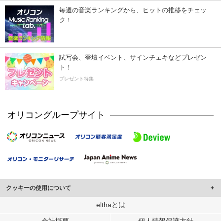
毎週の音楽ランキングから、ヒットの推移をチェッ
ク！
試写会、登壇イベント、サインチェキなどプレゼン
ト！
プレゼント特集
オリコングループサイト
クッキーの使用について
このサイトでは Cookie を使用して、ユーザーに合わせたコンテンツや広告の
elthaとは
表示、ソーシャル メディア機能の提供、広告の表示回数やクリック数の測定を