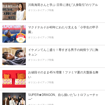
川島海荷さんと学ぶ 日常に潜む“人身取引”のリアル
オリコンタイアップ特集
マクドナルドが40年にわたり支える「小学生の甲子
園」
オリコンタイアップ特集
イケメンてんこ盛り！尊すぎる男子の純情ラブに胸
キュン
オリコンタイアップ特集
お値段そのまま45％増量！ファミマ夏の大盤振る舞
い
オリコンタイアップ特集
SUPER★DRAGON、自ら描いた”レトロフューチャ
ー”
オリコンタイアップ特集