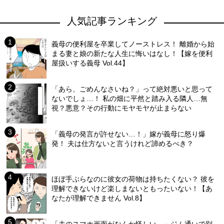
人気記事ランキング
義母の便利屋を卒業してノーストレス！ 離婚から始
まる妻と娘の新たな人生に悔いはなし！【嫁を便利
屋扱いする義母 Vol.44】
「あら、ごめんなさいね？」って絶対悪いと思って
ないでしょ…！ 私の畑に平然と踏み入る隣人…無
視？悪意？その行動にモヤモヤが止まらない
「義母の発言が許せない…！」嫁が義母に怒り爆
発！ 夫は仕方ないと言うけれど諦めるべき？
ほぼ手ぶらなのに彼女の荷物は持ちたくない？ 彼を
理解できないけど楽しまないともったいない！【あ
なたが理解できません Vol.8】
「夫のスマホ画面がなんか怪しい…」ジム通いで別