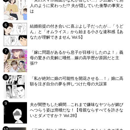
人のように変わった!? 夫が隠していた衝撃の事実と
は
結婚前提の付き合いに喜ぶよし子だったが…「うど
ん」と「オムライス」から始まる小さな違和感【あ
なたが理解できません Vol.5】
「嫁に問題があるから息子が目移りしたのよ！」義
母の驚きの見解に唖然…嫁の高学歴が原因だと主
張!?
「私が絶対に娘の可能性を開花させる…！」娘に高
額を注ぎ自分の夢を押しつけた母の大誤算
夫が闇堕ちした瞬間…これまで嫌味なヤツらが媚び
へつらう姿は滑稽だな！【母親ならすべてを許さな
いとダメですか？ Vol.28】