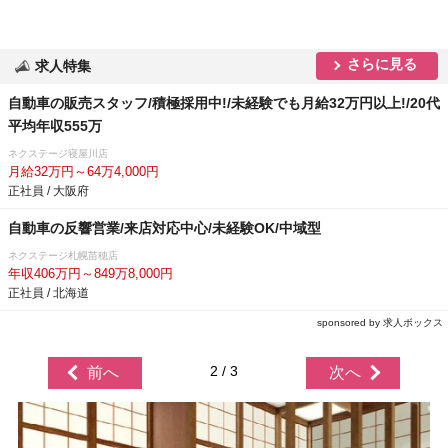
さらに見る
求人特集
自動車の販売スタッフ/積極採用中!/未経験でも月給32万円以上!/20代
平均年収555万
ネクステージ寝屋川店
月給32万円～64万4,000円
正社員 / 大阪府
自動車の反響営業/来店対応中心/未経験OK/中域型
ネクステージ札幌苗穂店
年収406万円～849万8,000円
正社員 / 北海道
sponsored by 求人ボックス
2 / 3
前へ
次へ