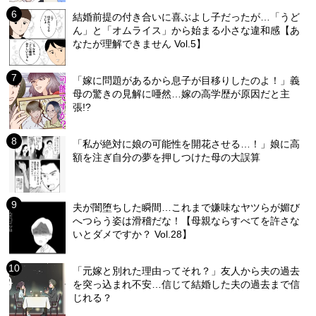
結婚前提の付き合いに喜ぶよし子だったが…「うど
ん」と「オムライス」から始まる小さな違和感【あ
なたが理解できません Vol.5】
「嫁に問題があるから息子が目移りしたのよ！」義
母の驚きの見解に唖然…嫁の高学歴が原因だと主
張!?
「私が絶対に娘の可能性を開花させる…！」娘に高
額を注ぎ自分の夢を押しつけた母の大誤算
夫が闇堕ちした瞬間…これまで嫌味なヤツらが媚び
へつらう姿は滑稽だな！【母親ならすべてを許さな
いとダメですか？ Vol.28】
「元嫁と別れた理由ってそれ？」友人から夫の過去
を突っ込まれ不安…信じて結婚した夫の過去まで信
じれる？