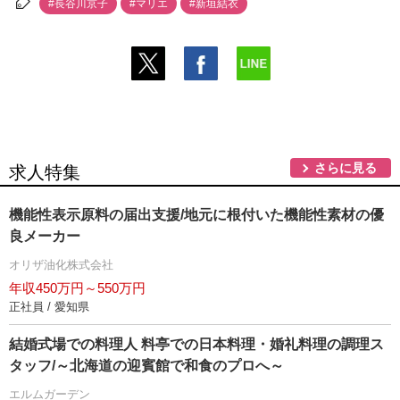
#長谷川京子
#マリエ
#新垣結衣
さらに見る
求人特集
機能性表示原料の届出支援/地元に根付いた機能性素材の優
良メーカー
オリザ油化株式会社
年収450万円～550万円
正社員 / 愛知県
結婚式場での料理人 料亭での日本料理・婚礼料理の調理ス
タッフ/～北海道の迎賓館で和食のプロへ～
エルムガーデン