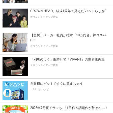
CROWN HEAD、結成1周年で見えた”バンドらしさ”
オリコンタイアップ特集
【驚愕】メーカー社員が推す「10万円台」神コスパ
PC
オリコンタイアップ特集
「別班のよう」腕時計で『VIVANT』の世界観再現
オリコンタイアップ特集
自販機にピッ！ですぐに買えちゃう
（PR）ジハンピ
2026年7月夏ドラマも、注目作＆話題作が勢ぞろい！