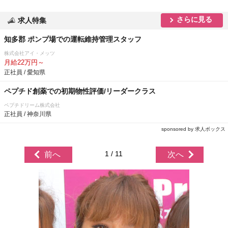
さらに見る
求人特集
知多郡 ポンプ場での運転維持管理スタッフ
株式会社アイ・メッツ
月給22万円～
正社員 / 愛知県
ペプチド創薬での初期物性評価/リーダークラス
ペプチドリーム株式会社
正社員 / 神奈川県
sponsored by 求人ボックス
1 / 11
前へ
次へ