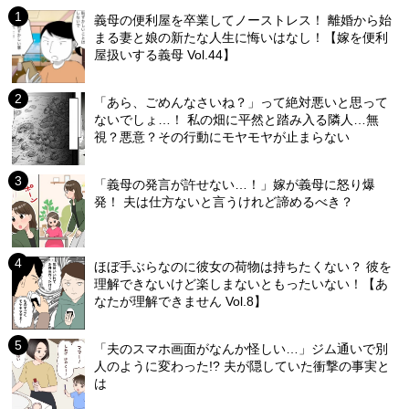
義母の便利屋を卒業してノーストレス！ 離婚から始
まる妻と娘の新たな人生に悔いはなし！【嫁を便利
屋扱いする義母 Vol.44】
「あら、ごめんなさいね？」って絶対悪いと思って
ないでしょ…！ 私の畑に平然と踏み入る隣人…無
視？悪意？その行動にモヤモヤが止まらない
「義母の発言が許せない…！」嫁が義母に怒り爆
発！ 夫は仕方ないと言うけれど諦めるべき？
ほぼ手ぶらなのに彼女の荷物は持ちたくない？ 彼を
理解できないけど楽しまないともったいない！【あ
なたが理解できません Vol.8】
「夫のスマホ画面がなんか怪しい…」ジム通いで別
人のように変わった!? 夫が隠していた衝撃の事実と
は