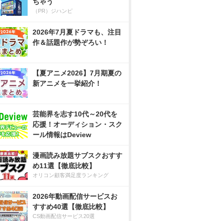
ちゃう
（PR）ジハンピ
2026年7月夏ドラマも、注目
作＆話題作が勢ぞろい！
【夏アニメ2026】7月期夏の
新アニメを一挙紹介！
芸能界を志す10代～20代を
応援！オーディション・スク
ール情報はDeview
漫画読み放題サブスクおすす
め11選【徹底比較】
オリコン顧客満足度ランキング
2026年動画配信サービスお
すすめ40選【徹底比較】
CS動画配信サービス20選