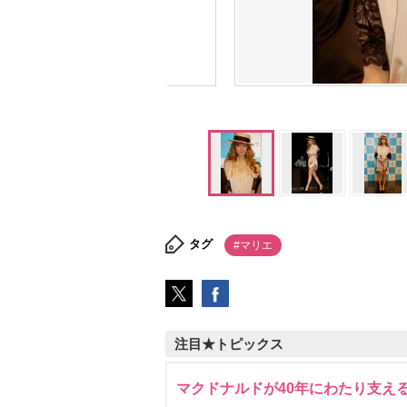
タグ
#マリエ
注目★トピックス
マクドナルドが40年にわたり支え