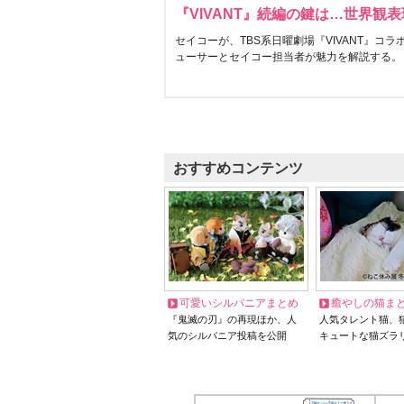
『VIVANT』続編の鍵は…世界観
セイコーが、TBS系日曜劇場『VIVANT』コ
ューサーとセイコー担当者が魅力を解説する。
おすすめコンテンツ
可愛いシルバニアまとめ
癒やしの猫ま
『鬼滅の刃』の再現ほか、人
人気タレント猫、
気のシルバニア投稿を公開
キュートな猫ズラ