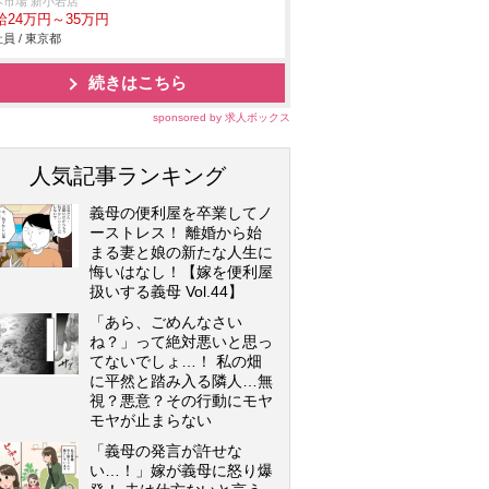
本市場 新小岩店
給24万円～35万円
員 / 東京都
続きはこちら
sponsored by 求人ボックス
人気記事ランキング
義母の便利屋を卒業してノ
ーストレス！ 離婚から始
まる妻と娘の新たな人生に
悔いはなし！【嫁を便利屋
扱いする義母 Vol.44】
「あら、ごめんなさい
ね？」って絶対悪いと思っ
てないでしょ…！ 私の畑
に平然と踏み入る隣人…無
視？悪意？その行動にモヤ
モヤが止まらない
「義母の発言が許せな
い…！」嫁が義母に怒り爆