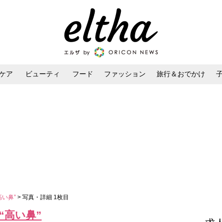
ケア
ビューティ
フード
ファッション
旅行＆おでかけ
ンケア
ダイエット・ボディケア
ヘアスタイル・ヘアアレンジ
高い鼻”
> 写真・詳細 1枚目
“高い鼻”