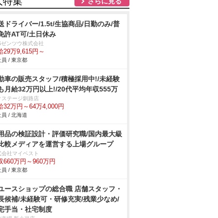
人特集
さらに見る
送ドライバー/1.5t/生協商品/日勤のみ/普
免許AT可/土日休み
BSゼンツウ株式会社
29万9,615円～
員 / 東京都
動車の販売スタッフ/積極採用中!/未経験
も月給32万円以上!/20代平均年収555万
クステージ釧路店
32万円～64万4,000円
員 / 北海道
用品の検証設計・評価研究職/国内最大級
比較メディアを運営する上場グループ
式会社マイベスト
収660万円～960万円
員 / 東京都
ユースショップの総合職 店舗スタッフ・
長候補/未経験可・研修充実/残業少なめ/
宅手当・社宅制度