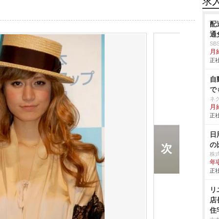
求
配
通
S
月給
正社
自
で
ネ
月給
正社
日
の
株
年
正社
リ
店
住