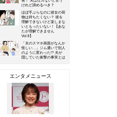
発！ 夫は仕方ないと言う
けれど諦めるべき？
ほぼ手ぶらなのに彼女の荷
物は持ちたくない？ 彼を
理解できないけど楽しまな
いともったいない！【あな
たが理解できません
Vol.8】
「夫のスマホ画面がなんか
怪しい…」ジム通いで別人
のように変わった!? 夫が
隠していた衝撃の事実とは
エンタメニュース