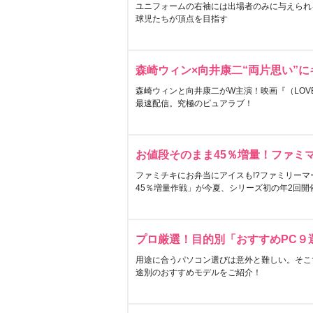
ユニフォームの右袖には出場者のみに与えられ
球児たちが頂点を目指す
森崎ウィン×向井康二“両片思い”
森崎ウィンと向井康二がW主演！映画『（LOVE S
最速配信。究極のピュアラブ！
お値段そのまま45％増量！ファミ
ファミチキにお弁当にアイスも!?ファミリーマ
45％増量作戦」が今夏、シリーズ初の年2回開
プロ厳選！目的別「おすすめPC９
用途に合うパソコン選びは意外と難しい。そこ
途別のおすすめモデルをご紹介！