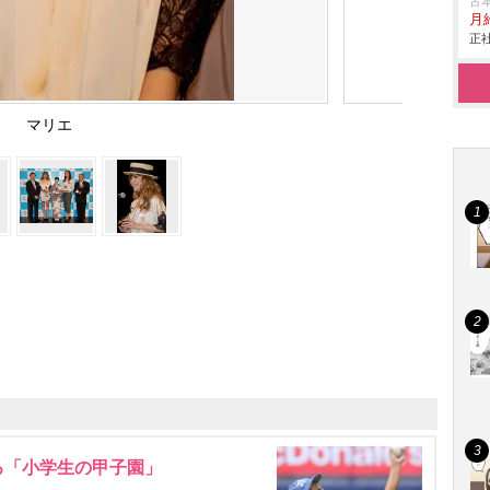
古
月
正社
マリエ
る「小学生の甲子園」