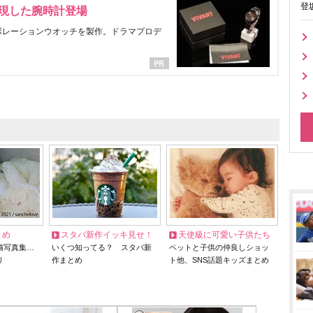
登
表現した腕時計登場
ラボレーションウオッチを製作。ドラマプロデ
とめ
スタバ新作イッキ見せ！
天使級に可愛い子供たち
猫写真集…
いくつ知ってる？ スタバ新
ペットと子供の仲良しショッ
リ
作まとめ
ト他、SNS話題キッズまとめ