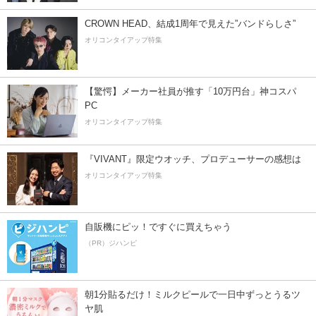
CROWN HEAD、結成1周年で見えた”バンドらしさ”
オリコンタイアップ特集
【驚愕】メーカー社員が推す「10万円台」神コスパ
PC
オリコンタイアップ特集
『VIVANT』限定ウオッチ、プロデューサーの感想は
オリコンタイアップ特集
自販機にピッ！ですぐに買えちゃう
（PR）ジハンピ
朝1分貼るだけ！ミルクピールで一日中ずっとうるツ
ヤ肌