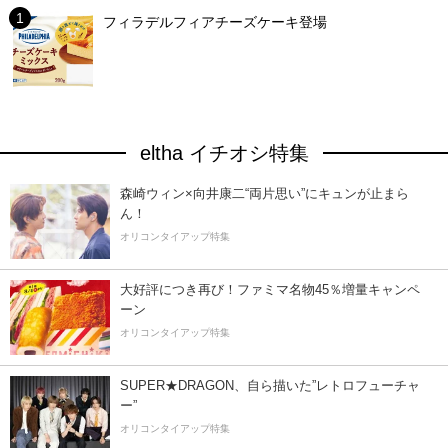
フィラデルフィアチーズケーキ登場
eltha イチオシ特集
森崎ウィン×向井康二“両片思い”にキュンが止まら
ん！
オリコンタイアップ特集
大好評につき再び！ファミマ名物45％増量キャンペ
ーン
オリコンタイアップ特集
SUPER★DRAGON、自ら描いた”レトロフューチャ
ー”
オリコンタイアップ特集