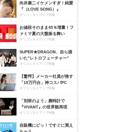
向井康二イケメンすぎ！純愛
『（LOVE SONG）』
オリコンタイアップ特集
お値段そのまま45％増量！フ
ァミマ夏の大盤振る舞い
オリコンタイアップ特集
SUPER★DRAGON、自ら描
いた”レトロフューチャー”
オリコンタイアップ特集
【驚愕】メーカー社員が推す
「10万円台」神コスパPC
オリコンタイアップ特集
「別班のよう」腕時計で
『VIVANT』の世界観再現
オリコンタイアップ特集
自販機にピッ！ですぐに買え
ちゃう