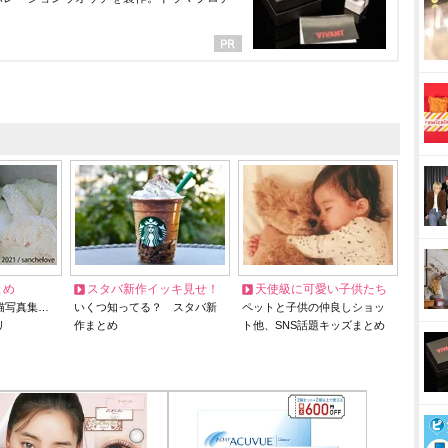
とめ
スタバ新作イッキ見せ！
天使級に可愛い子供たち
猫写真集…
いくつ知ってる？ スタバ新
ペットと子供の仲良しショッ
リ
作まとめ
ト他、SNS話題キッズまとめ