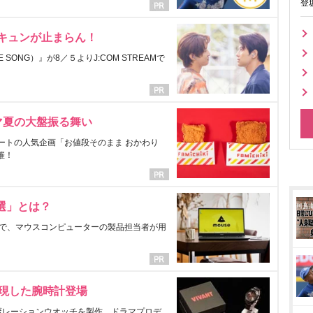
登
にキュンが止まらん！
ONG）』が8／５よりJ:COM STREAMで
マ夏の大盤振る舞い
ートの人気企画「お値段そのまま おかわり
催！
選」とは？
で、マウスコンピューターの製品担当者が用
表現した腕時計登場
ラボレーションウオッチを製作。ドラマプロデ