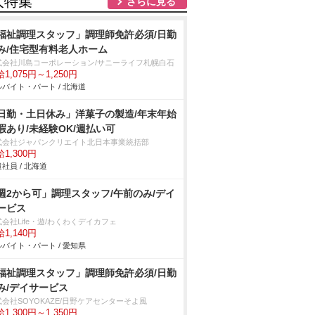
人特集
さらに見る
福祉調理スタッフ」調理師免許必須/日勤
み/住宅型有料老人ホーム
式会社川島コーポレーション/サニーライフ札幌白石
1,075円～1,250円
バイト・パート / 北海道
日勤・土日休み」洋菓子の製造/年末年始
暇あり/未経験OK/週払い可
式会社ジャパンクリエイト北日本事業統括部
1,300円
社員 / 北海道
週2から可」調理スタッフ/午前のみ/デイ
ービス
会社Life・遊/わくわくデイカフェ
1,140円
バイト・パート / 愛知県
福祉調理スタッフ」調理師免許必須/日勤
み/デイサービス
会社SOYOKAZE/日野ケアセンターそよ風
1,300円～1,350円