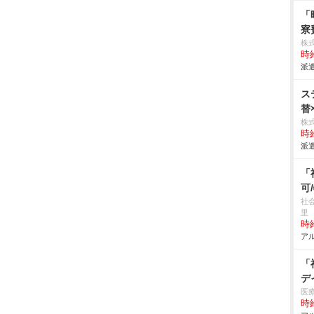
「
寮
株
時給
派遣
ス
替
株
時給
派遣
「
可
社
里
時給
アル
「
デ
医
時給