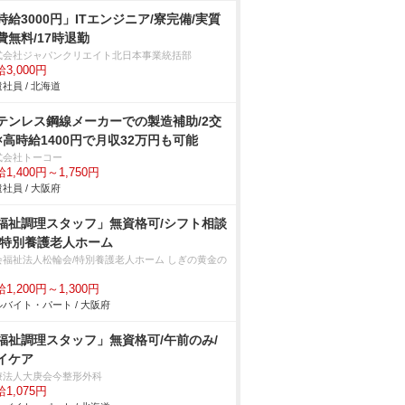
時給3000円」ITエンジニア/寮完備/実質
費無料/17時退勤
式会社ジャパンクリエイト北日本事業統括部
3,000円
社員 / 北海道
テンレス鋼線メーカーでの製造補助/2交
×高時給1400円で月収32万円も可能
式会社トーコー
1,400円～1,750円
社員 / 大阪府
福祉調理スタッフ」無資格可/シフト相談
/特別養護老人ホーム
会福祉法人松輪会/特別養護老人ホーム しぎの黄金の
1,200円～1,300円
バイト・パート / 大阪府
福祉調理スタッフ」無資格可/午前のみ/
イケア
療法人大庚会今整形外科
1,075円