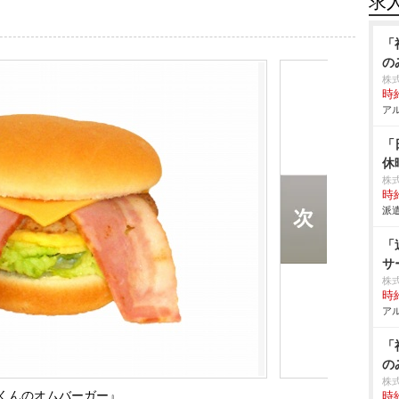
求
「
の
株
時給
アル
「
休
株
時給
派遣
「
サ
株式
時給
アル
「
の
株式
くんのオムバーガー』
時給