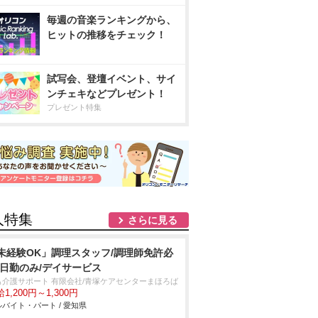
毎週の音楽ランキングから、
ヒットの推移をチェック！
試写会、登壇イベント、サイ
ンチェキなどプレゼント！
プレゼント特集
人特集
さらに見る
未経験OK」調理スタッフ/調理師免許必
/日勤のみ/デイサービス
も介護サポート 有限会社/青塚ケアセンターまほろば
1,200円～1,300円
バイト・パート / 愛知県