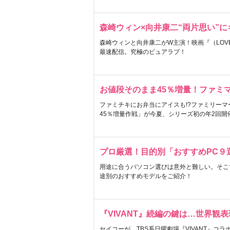
森崎ウィン×向井康二“両片思い”
森崎ウィンと向井康二がW主演！映画『（LOVE S
最速配信。究極のピュアラブ！
お値段そのまま45％増量！ファミ
ファミチキにお弁当にアイスも!?ファミリーマ
45％増量作戦」が今夏、シリーズ初の年2回開
プロ厳選！目的別「おすすめPC９
用途に合うパソコン選びは意外と難しい。そこ
途別のおすすめモデルをご紹介！
『VIVANT』続編の鍵は…世界観
セイコーが、TBS系日曜劇場『VIVANT』コ