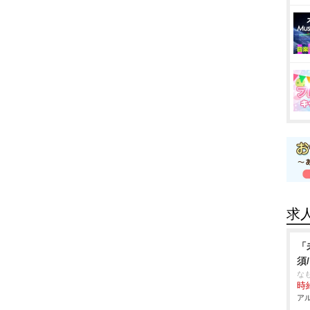
求
「
須
な
時給
アル