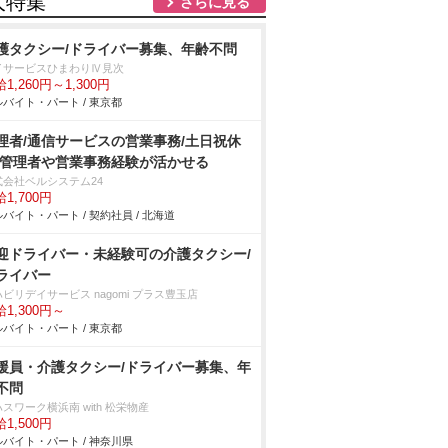
人特集
さらに見る
護タクシー/ドライバー募集、年齢不問
イサービスひまわりⅣ見次
1,260円～1,300円
バイト・パート / 東京都
理者/通信サービスの営業事務/土日祝休
/管理者や営業事務経験が活かせる
式会社ベルシステム24
1,700円
バイト・パート / 契約社員 / 北海道
迎ドライバー・未経験可の介護タクシー/
ライバー
ビリデイサービス nagomi プラス豊玉店
1,300円～
バイト・パート / 東京都
援員・介護タクシー/ドライバー募集、年
不問
スワーク横浜南 with 松栄物産
1,500円
バイト・パート / 神奈川県