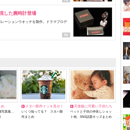
表現した腕時計登場
ラボレーションウオッチを製作。ドラマプロデ
とめ
スタバ新作イッキ見せ！
天使級に可愛い子供たち
猫写真集…
いくつ知ってる？ スタバ新
ペットと子供の仲良しショッ
リ
作まとめ
ト他、SNS話題キッズまとめ