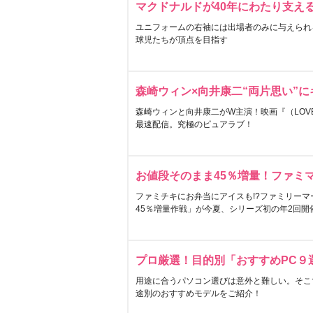
マクドナルドが40年にわたり支え
ユニフォームの右袖には出場者のみに与えられ
球児たちが頂点を目指す
森崎ウィン×向井康二“両片思い”
森崎ウィンと向井康二がW主演！映画『（LOVE S
最速配信。究極のピュアラブ！
お値段そのまま45％増量！ファミ
ファミチキにお弁当にアイスも!?ファミリーマ
45％増量作戦」が今夏、シリーズ初の年2回開
プロ厳選！目的別「おすすめPC９
用途に合うパソコン選びは意外と難しい。そこ
途別のおすすめモデルをご紹介！