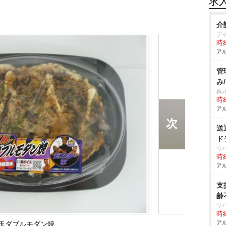
求
介
デ
時給
アル
管
み
株
時給
アル
送
ド
リハ
時給
アル
支
齢
リハ
時給
アル
玉ダブルモダン焼