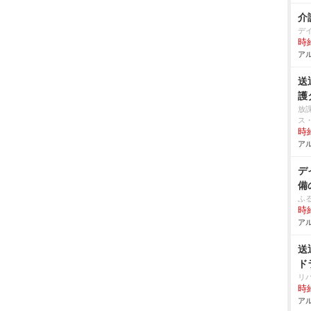
介
デ
時給
アル
送
護
放
ス
時給
アル
デ
備
ふ
時給
アル
送
ド
リハ
時給
アル