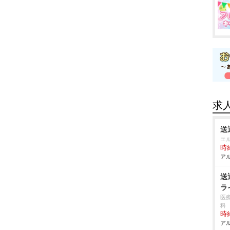
求
送
エ
時給
アル
送
ラ
医
科
時給
アル