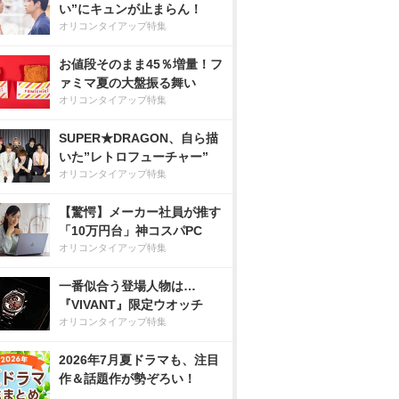
い”にキュンが止まらん！
オリコンタイアップ特集
お値段そのまま45％増量！フ
ァミマ夏の大盤振る舞い
オリコンタイアップ特集
SUPER★DRAGON、自ら描
いた”レトロフューチャー”
オリコンタイアップ特集
【驚愕】メーカー社員が推す
「10万円台」神コスパPC
オリコンタイアップ特集
一番似合う登場人物は…
『VIVANT』限定ウオッチ
オリコンタイアップ特集
2026年7月夏ドラマも、注目
作＆話題作が勢ぞろい！