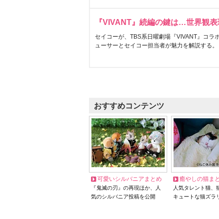
『VIVANT』続編の鍵は…世界観
セイコーが、TBS系日曜劇場『VIVANT』コ
ューサーとセイコー担当者が魅力を解説する。
おすすめコンテンツ
可愛いシルバニアまとめ
癒やしの猫ま
『鬼滅の刃』の再現ほか、人
人気タレント猫、
気のシルバニア投稿を公開
キュートな猫ズラ