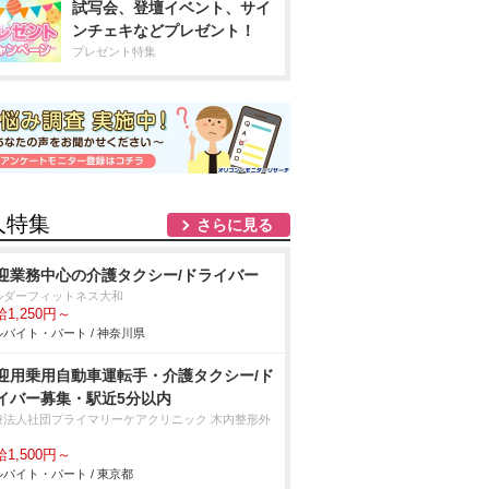
試写会、登壇イベント、サイ
ンチェキなどプレゼント！
プレゼント特集
人特集
さらに見る
迎業務中心の介護タクシー/ドライバー
ルダーフィットネス大和
1,250円～
バイト・パート / 神奈川県
迎用乗用自動車運転手・介護タクシー/ド
イバー募集・駅近5分以内
療法人社団プライマリーケアクリニック 木内整形外
1,500円～
バイト・パート / 東京都