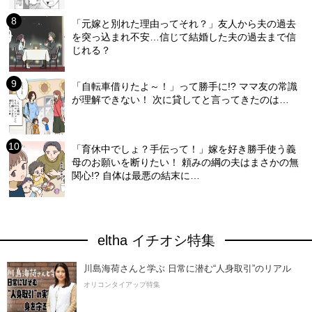
「元嫁と別れた理由ってそれ？」友人から夫の過去
を突っ込まれ不安…信じて結婚した夫の過去まで信
じれる？
「自転車借りたよ～！」って勝手に!? ママ友の常識
が理解できない！ 次に貸してと言ってきたのは…
「育休中でしょ？手伝って！」嫁を好き勝手使う義
母のお願いを断りたい！ 頼みの綱の夫はまさかの無
関心!? 自体は最悪の結末に…
eltha イチオシ特集
川島海荷さんと学ぶ 日常に潜む“人身取引”のリアル
オリコンタイアップ特集