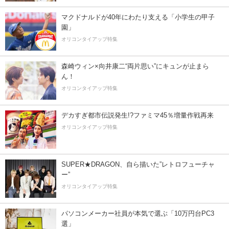
マクドナルドが40年にわたり支える「小学生の甲子
園」
オリコンタイアップ特集
森崎ウィン×向井康二“両片思い”にキュンが止まら
ん！
オリコンタイアップ特集
デカすぎ都市伝説発生!?ファミマ45％増量作戦再来
オリコンタイアップ特集
SUPER★DRAGON、自ら描いた”レトロフューチャ
ー”
オリコンタイアップ特集
パソコンメーカー社員が本気で選ぶ「10万円台PC3
選」