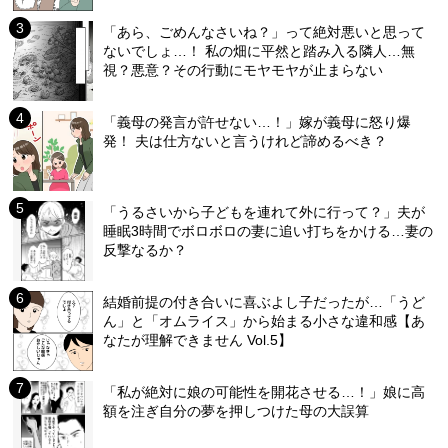
「あら、ごめんなさいね？」って絶対悪いと思って
ないでしょ…！ 私の畑に平然と踏み入る隣人…無
視？悪意？その行動にモヤモヤが止まらない
「義母の発言が許せない…！」嫁が義母に怒り爆
発！ 夫は仕方ないと言うけれど諦めるべき？
「うるさいから子どもを連れて外に行って？」夫が
睡眠3時間でボロボロの妻に追い打ちをかける…妻の
反撃なるか？
結婚前提の付き合いに喜ぶよし子だったが…「うど
ん」と「オムライス」から始まる小さな違和感【あ
なたが理解できません Vol.5】
「私が絶対に娘の可能性を開花させる…！」娘に高
額を注ぎ自分の夢を押しつけた母の大誤算