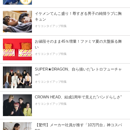
イケメンてんこ盛り！尊すぎる男子の純情ラブに胸
キュン
オリコンタイアップ特集
お値段そのまま45％増量！ファミマ夏の大盤振る舞
い
オリコンタイアップ特集
SUPER★DRAGON、自ら描いた”レトロフューチャ
ー”
オリコンタイアップ特集
CROWN HEAD、結成1周年で見えた”バンドらしさ”
オリコンタイアップ特集
【驚愕】メーカー社員が推す「10万円台」神コスパ