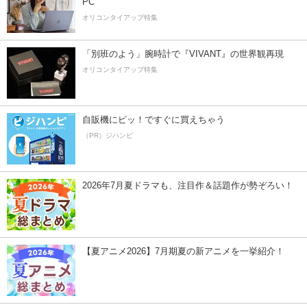
PC
オリコンタイアップ特集
「別班のよう」腕時計で『VIVANT』の世界観再現
オリコンタイアップ特集
自販機にピッ！ですぐに買えちゃう
（PR）ジハンピ
2026年7月夏ドラマも、注目作＆話題作が勢ぞろい！
【夏アニメ2026】7月期夏の新アニメを一挙紹介！