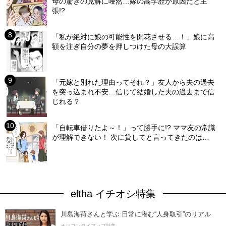
母の驚きの見解に唖然…嫁の高学歴が原因だと主
張!?
「私が絶対に娘の可能性を開花させる…！」娘に高
額を注ぎ自分の夢を押しつけた母の大誤算
「元嫁と別れた理由ってそれ？」友人から夫の過去
を突っ込まれ不安…信じて結婚した夫の過去まで信
じれる？
「自転車借りたよ～！」って勝手に!? ママ友の常識
が理解できない！ 次に貸してと言ってきたのは…
eltha イチオシ特集
川島海荷さんと学ぶ 日常に潜む“人身取引”のリアル
オリコンタイアップ特集