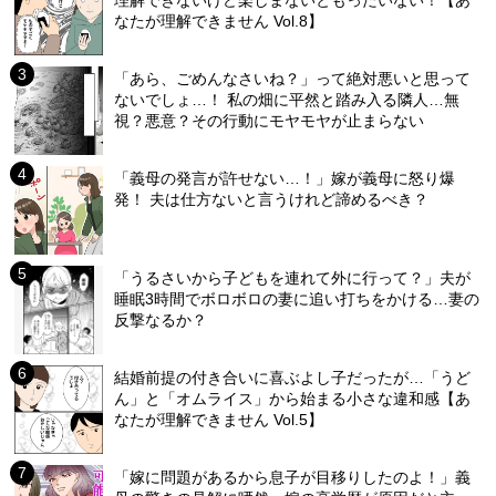
理解できないけど楽しまないともったいない！【あ
なたが理解できません Vol.8】
「あら、ごめんなさいね？」って絶対悪いと思って
ないでしょ…！ 私の畑に平然と踏み入る隣人…無
視？悪意？その行動にモヤモヤが止まらない
「義母の発言が許せない…！」嫁が義母に怒り爆
発！ 夫は仕方ないと言うけれど諦めるべき？
「うるさいから子どもを連れて外に行って？」夫が
睡眠3時間でボロボロの妻に追い打ちをかける…妻の
反撃なるか？
結婚前提の付き合いに喜ぶよし子だったが…「うど
ん」と「オムライス」から始まる小さな違和感【あ
なたが理解できません Vol.5】
「嫁に問題があるから息子が目移りしたのよ！」義