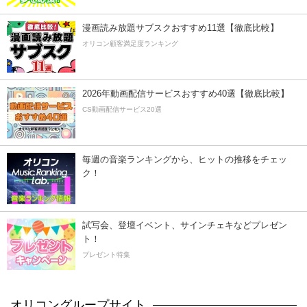
漫画読み放題サブスクおすすめ11選【徹底比較】
オリコン顧客満足度ランキング
2026年動画配信サービスおすすめ40選【徹底比較】
CS動画配信サービス20選
毎週の音楽ランキングから、ヒットの推移をチェッ
ク！
試写会、登壇イベント、サインチェキなどプレゼン
ト！
プレゼント特集
オリコングループサイト