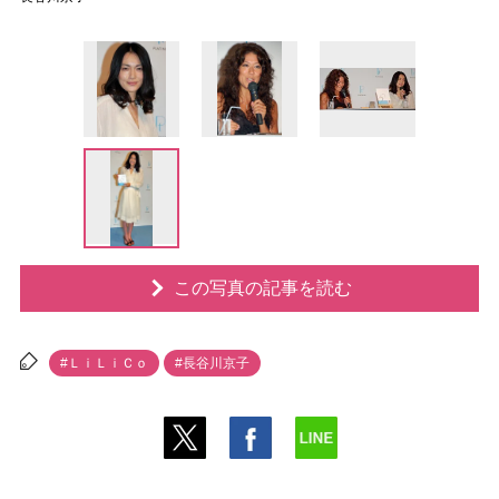
この写真の記事を読む
#ＬｉＬｉＣｏ
#長谷川京子