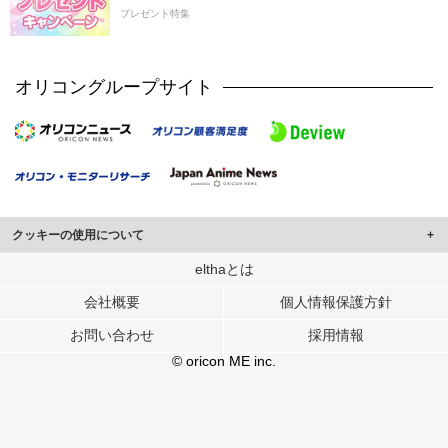
プレゼント特集
オリコングループサイト
クッキーの使用について
このサイトでは Cookie を使用して、ユーザーに合わせたコンテンツや広告の
elthaとは
表示、ソーシャル メディア機能の提供、広告の表示回数やクリック数の測定を
会社概要
個人情報保護方針
行っています。
また、ユーザーによるサイトの利用状況についても情報を収集し、ソーシャル
お問い合わせ
採用情報
メディアや広告配信、データ解析の各パートナーに提供しています。
各パートナーは、この情報とユーザーが各パートナーに提供した他の情報や、
© oricon ME inc.
ユーザーが各パートナーのサービスを使用したときに収集した他の情報を組み
合わせて使用することがあります。